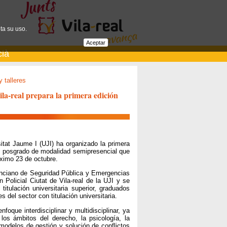
ta su uso.
Aceptar
cià
 talleres
la-real prepara la primera edición
sitat Jaume I (UJI) ha organizado la primera
un posgrado de modalidad semipresencial que
óximo 23 de octubre.
lenciano de Seguridad Pública y Emergencias
 Policial Ciutat de Vila-real de la UJI y se
tulación universitaria superior, graduados
 del sector con titulación universitaria.
foque interdisciplinar y multidisciplinar, ya
los ámbitos del derecho, la psicología, la
odelos de gestión y solución de conflictos