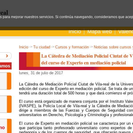
os para mejorar nuestros servicios. Si continúa navegando, consideramos que acep
Inicio
Mapa web
Valen
Inicio
->
Tu ciudad
->
Cursos y formación
->
Noticias sobre cursos y
La Cátedra de Mediación Policial Ciutat de Vi
del curso de Experto en mediación policial
amos
lunes, 31 de julio de 2017
La Cátedra de Mediación Policial Ciutat de Vila-real de la Univer
edición del curso de Experto en mediación policial. Se trata de 
tendrá una duración total de 500 horas y que dará comienzo el pr
El curso está organizado de manera conjunta por el Instituto Va
(IVASPE), la Policía Local de Vila-real y la Cátedra de Mediación
dirige a miembros de las Fuerzas y Cuerpos de Seguridad con ti
universitarios en Derecho, Psicología y Criminología y profesionales
El curso de Experto en mediación policial se caracteriza por un en
que participa tanto profesorado universitario como expertos de 
pedagogía y de los cuerpos de seguridad, que ofrecerán nuevos m