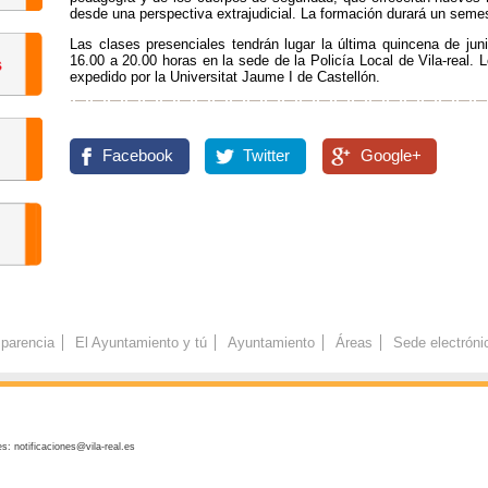
desde una perspectiva extrajudicial. La formación durará un semest
Las clases presenciales tendrán lugar la última quincena de jun
16.00 a 20.00 horas en la sede de la Policía Local de Vila-real. L
expedido por la Universitat Jaume I de Castellón.
Facebook
Twitter
Google+
parencia
El Ayuntamiento y tú
Ayuntamiento
Áreas
Sede electróni
s: notificaciones@vila-real.es