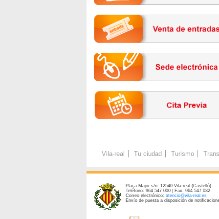
Vila-real
Tu ciudad
Turismo
Trans
Plaça Major s/n. 12540 Vila-real (Castelló)
Teléfono: 964 547 000 | Fax: 964 547 032
Correo electrónico:
atencio@vila-real.es
Envío de puesta a disposición de notificacione