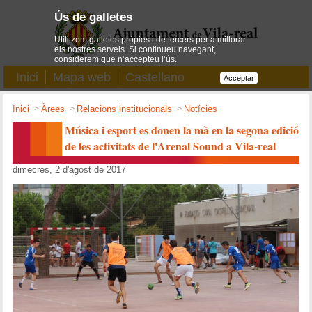
Ús de galletes
Utilitzem galletes pròpies i de tercers per a millorar
els nostres serveis. Si continueu navegant,
considerem que n’accepteu l’ús.
Inici
Mapa web
Castellano
Acceptar
Inici
->
Àrees
->
Relacions institucionals
->
Notícies
Música i esport es donen la mà en la segona edició
de les activitats de l'Arenal Sound a Vila-real
dimecres, 2 d'agost de 2017