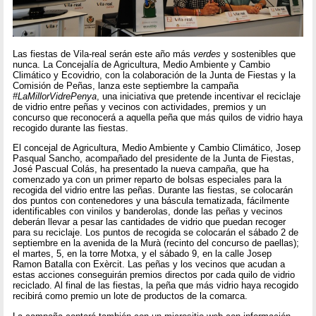
Las fiestas de Vila-real serán este año más
verdes
y sostenibles que
nunca. La Concejalía de Agricultura, Medio Ambiente y Cambio
Climático y Ecovidrio, con la colaboración de la Junta de Fiestas y la
Comisión de Peñas, lanza este septiembre la campaña
#LaMillorVidrePenya
, una iniciativa que pretende incentivar el reciclaje
de vidrio entre peñas y vecinos con actividades, premios y un
concurso que reconocerá a aquella peña que más quilos de vidrio haya
recogido durante las fiestas.
El concejal de Agricultura, Medio Ambiente y Cambio Climático, Josep
Pasqual Sancho, acompañado del presidente de la Junta de Fiestas,
José Pascual Colás, ha presentado la nueva campaña, que ha
comenzado ya con un primer reparto de bolsas especiales para la
recogida del vidrio entre las peñas. Durante las fiestas, se colocarán
dos puntos con contenedores y una báscula tematizada, fácilmente
identificables con vinilos y banderolas, donde las peñas y vecinos
deberán llevar a pesar las cantidades de vidrio que puedan recoger
para su reciclaje. Los puntos de recogida se colocarán el sábado 2 de
septiembre en la avenida de la Murà (recinto del concurso de paellas);
el martes, 5, en la torre Motxa, y el sábado 9, en la calle Josep
Ramon Batalla con Exèrcit. Las peñas y los vecinos que acudan a
estas acciones conseguirán premios directos por cada quilo de vidrio
reciclado. Al final de las fiestas, la peña que más vidrio haya recogido
recibirá como premio un lote de productos de la comarca.