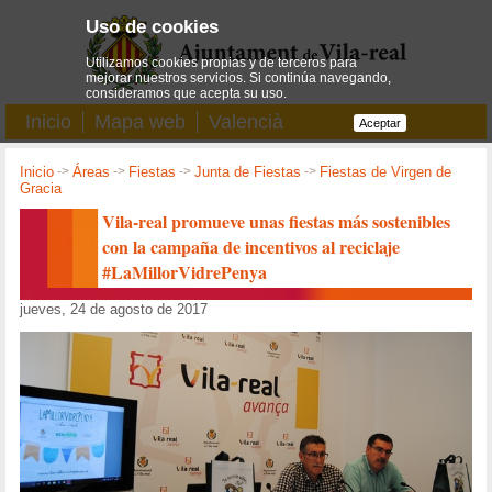
Uso de cookies
Utilizamos cookies propias y de terceros para
mejorar nuestros servicios. Si continúa navegando,
consideramos que acepta su uso.
Inicio
Mapa web
Valencià
Aceptar
Inicio
->
Áreas
->
Fiestas
->
Junta de Fiestas
->
Fiestas de Virgen de
Gracia
Vila-real promueve unas fiestas más sostenibles
con la campaña de incentivos al reciclaje
#LaMillorVidrePenya
jueves, 24 de agosto de 2017