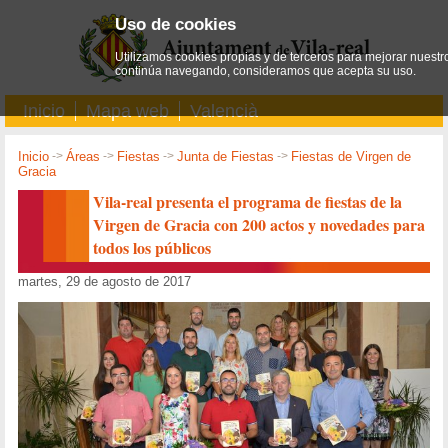
Uso de cookies
Utilizamos cookies propias y de terceros para mejorar nuestro
continúa navegando, consideramos que acepta su uso.
Inicio
Mapa web
Valencià
Inicio
->
Áreas
->
Fiestas
->
Junta de Fiestas
->
Fiestas de Virgen de
Gracia
Vila-real presenta el programa de fiestas de la
Virgen de Gracia con 200 actos y novedades para
todos los públicos
martes, 29 de agosto de 2017