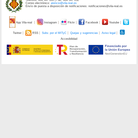
Correo electrónico:
atencio@vila-real.es
Envío de puesta a disposición de notificaciones: notificaciones@vila-real.es
App Vila-real
Instagram
Flickr
Facebook
Youtube
Twitter
RSS
Subv. por el MITyC
Quejas y sugerencias
Aviso legal
Accesibilidad