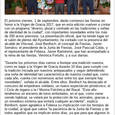
El próximo viernes, 1 de septiembre, darán comienzo las fiestas en
honor a la Virgen de Gracia 2017, que en esta edición vuelven a contar
con un programa "diverso, plural y centrado en las tradiciones y señas
de identidad de la ciudad", con importantes novedades entre los más
de 200 actos previstos. La presentación oficial, que ha tenido lugar en
el salón de plenos del Ayuntamiento, ha contado con la presencia del
alcalde de Vila-real, José Benlloch; el concejal de Fiestas, Javier
Serralvo; el presidente de la Junta de Fiestas, José Pascual Colás, y
el representante de Fobesa, Javier Bartolomé, que han acompañado a
la reina de las fiestas, Verónica Fortuño, y a sus damas.
"Durante los próximos días vamos a festejar una tradición nuestra,
como es bajar a la Virgen de Gracia durante 10 días para cumplir con
la tradición iniciada por nuestros antepasados y seguir defendiendo
una seña de identidad tan característica de nuestra ciudad que, como
cada año, cuenta con numerosos actos entre los que siempre hay
novedades", señala el alcalde. Entre ellos, Benlloch ha destacado el
concurso de empedraos solidario, un nuevo espectáculo pirotécnico, el
I Ciclo de órgano o la I Mostra Folclórica del Raval. "Este año
tendremos un encierro de toros embolados, en el que, como viene
siendo habitual, se velará por la protección de los animales, gracias a
un novedoso sistema que evitará cualquier accidente", explica
Benlloch, quien agradece a Fobesa su implicación con los festejos de
la ciudad, al igual que valora "la paciencia de la Junta de Fiestas y de
todos aquellos que se implican estos días, ya que para que algunos lo