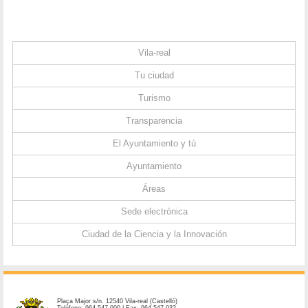
Vila-real
Tu ciudad
Turismo
Transparencia
El Ayuntamiento y tú
Ayuntamiento
Áreas
Sede electrónica
Ciudad de la Ciencia y la Innovación
Plaça Major s/n. 12540 Vila-real (Castelló)
Teléfono: 964 547 000 | Fax: 964 547 032