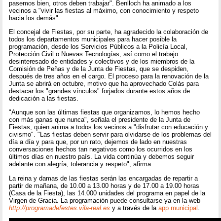
pasemos bien, otros deben trabajar". Benlloch ha animado a los
vecinos a "vivir las fiestas al máximo, con conocimiento y respeto
hacia los demás".
El concejal de Fiestas, por su parte, ha agradecido la colaboración de
todos los departamentos municipales para hacer posible la
programación, desde los Servicios Públicos a la Policía Local,
Protección Civil o Nuevas Tecnologías, así como el trabajo
desinteresado de entidades y colectivos y de los miembros de la
Comisión de Peñas y de la Junta de Fiestas, que se despiden,
después de tres años en el cargo. El proceso para la renovación de la
Junta se abrirá en octubre, motivo que ha aprovechado Colás para
destacar los "grandes vínculos" forjados durante estos años de
dedicación a las fiestas.
"Aunque son las últimas fiestas que organizamos, lo hemos hecho
con más ganas que nunca", señala el presidente de la Junta de
Fiestas, quien anima a todos los vecinos a "disfrutar con educación y
civismo". "Las fiestas deben servir para olvidarse de los problemas del
día a día y para que, por un rato, dejemos de lado en nuestras
conversaciones hechos tan negativos como los ocurridos en los
últimos días en nuestro país. La vida continúa y debemos seguir
adelante con alegría, tolerancia y respeto", afirma.
La reina y damas de las fiestas serán las encargadas de repartir a
partir de mañana, de 10.00 a 13.00 horas y de 17.00 a 19.00 horas
(Casa de la Fiesta), las 14.000 unidades del programa en papel de la
Virgen de Gracia. La programación puede consultarse ya en la web
http://programadefestes.vila-real.es
y a través de la
app municipal
.