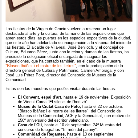
Las fiestas de la Virgen de Gracia vuelven a reservar un lugar
destacado al arte y la cultura, de la mano de las exposiciones que
abren estos días las puertas en los espacios expositivos de la ciudad,
que este año han adelantado su inauguración a la víspera del inicio de
las fiestas. El alcalde de Vila-real, José Benlloch, y el concejal de
Cultura, Eduardo Pérez, junto con la reina y damas de las fiestas, ha
presidido la delegación oficial encargada de inaugurar las
exposiciones, que ha contado también, en el caso de la muestra
"Blasco Ibáñez i el rostre de les lletres"
, con la participación de la
directora general de Cultura y Patrimonio, Carmen Amoraga, y con
José Luis Pérez Pont, director del Consorcio de Museos de la
Comunidad.
Estas son las muestras que podéis visitar durante las fiestas:
El Convent, espai d'art
, hasta el 19 de noviembre. Exposición
de Vicent Carda "El silenci de l'horitzó".
Museu de la Ciutat Casa de Polo,
hasta el 22 de octubre.
"Blasco Ibáñez i el rostre de les lletres", del Consorcio de
Museos de la Comunidad, ACE y la Generalitat, con motivo del
150º aniversario del escritor valenciano.
Casa de l'Oli,
hasta el 10 de septiembre. 24ª Muestra del
concurso de fotografías "El món del parany".
Comunidad de Regantes,
hasta el 10 de septiembre.