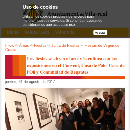
Uso de cookies
Utilizamos cookies propias y de terceros para
mejorar nuestros servicios. Si continúa navegando,
consideramos que acepta su uso.
Inicio
Mapa web
Valencià
Aceptar
Inicio
->
Áreas
->
Fiestas
->
Junta de Fiestas
->
Fiestas de Virgen de
Gracia
Las fiestas se abren al arte y la cultura con las
exposiciones en el Convent, Casa de Polo, Casa de
l'Oli y Comunidad de Regantes
jueves, 31 de agosto de 2017