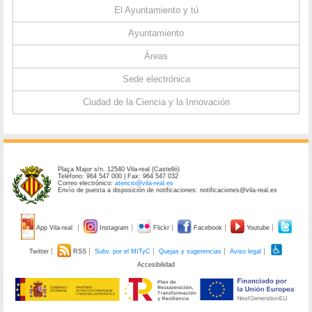
El Ayuntamiento y tú
Ayuntamiento
Áreas
Sede electrónica
Ciudad de la Ciencia y la Innovación
Plaça Major s/n. 12540 Vila-real (Castelló)
Teléfono: 964 547 000 | Fax: 964 547 032
Correo electrónico:
atencio@vila-real.es
Envío de puesta a disposición de notificaciones: notificaciones@vila-real.es
App Vila-real
Instagram
Flickr
Facebook
Youtube
Twitter
RSS
Subv. por el MITyC
Quejas y sugerencias
Aviso legal
Accesibilidad