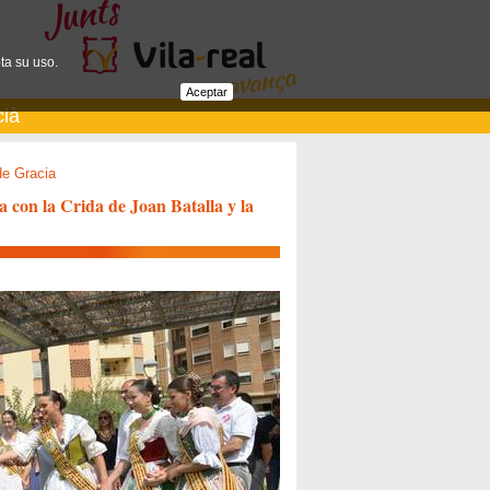
ta su uso.
Aceptar
cià
de Gracia
ta con la Crida de Joan Batalla y la