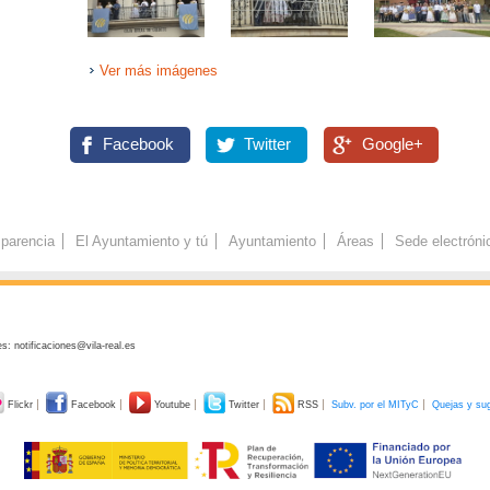
Ver más imágenes
Facebook
Twitter
Google+
parencia
El Ayuntamiento y tú
Ayuntamiento
Áreas
Sede electróni
s: notificaciones@vila-real.es
Flickr
Facebook
Youtube
Twitter
RSS
Subv. por el MITyC
Quejas y su