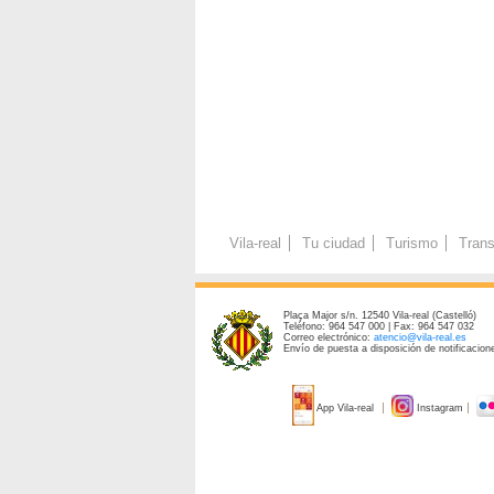
Vila-real
Tu ciudad
Turismo
Trans
Plaça Major s/n. 12540 Vila-real (Castelló)
Teléfono: 964 547 000 | Fax: 964 547 032
Correo electrónico:
atencio@vila-real.es
Envío de puesta a disposición de notificacione
App Vila-real
Instagram