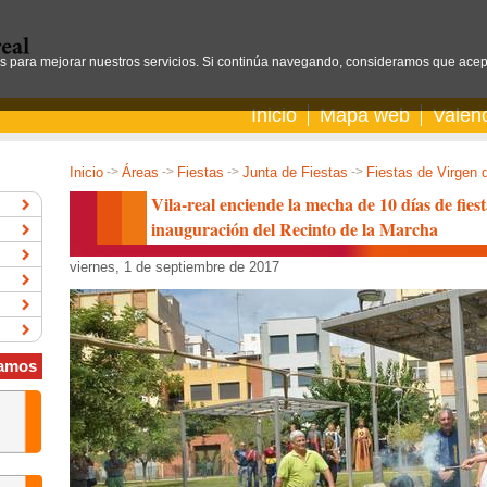
os para mejorar nuestros servicios. Si continúa navegando, consideramos que acep
Inicio
Mapa web
Valen
Inicio
->
Áreas
->
Fiestas
->
Junta de Fiestas
->
Fiestas de Virgen 
Vila-real enciende la mecha de 10 días de fies
inauguración del Recinto de la Marcha
viernes, 1 de septiembre de 2017
amos