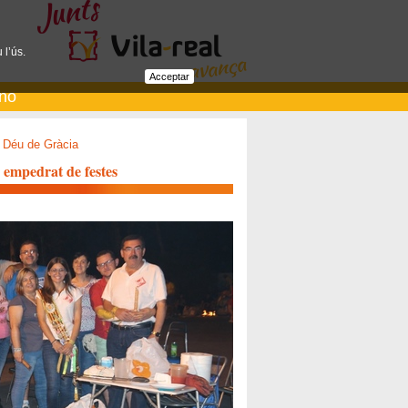
 l’ús.
Acceptar
ano
 Déu de Gràcia
 empedrat de festes