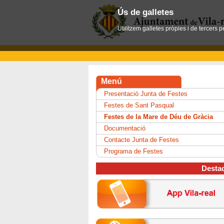
Ús de galletes
Utilitzem galletes pròpies i de tercers 
Menú
Presentació Junta de Festes
Festes de Sant Pasqual
Festes de la Mare de Déu de Gràcia
Documentació
Contacte Junta de Festes
Programa de Festes
Desta