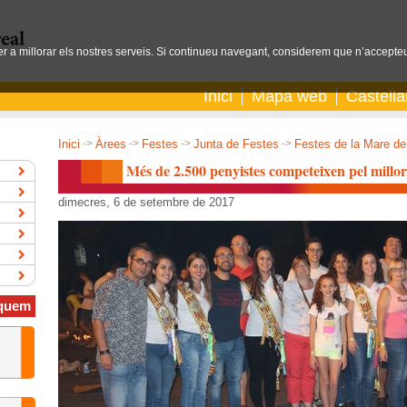
per a millorar els nostres serveis. Si continueu navegant, considerem que n’accepteu
Inici
Mapa web
Castell
Inici
->
Àrees
->
Festes
->
Junta de Festes
->
Festes de la Mare de
Més de 2.500 penyistes competeixen pel millor
dimecres, 6 de setembre de 2017
quem