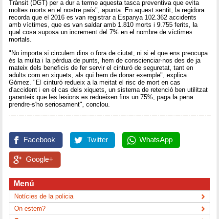
Trànsit (DGT) per a dur a terme aquesta tasca preventiva que evita
moltes morts en el nostre país", apunta. En aquest sentit, la regidora
recorda que el 2016 es van registrar a Espanya 102.362 accidents
amb víctimes, que es van saldar amb 1.810 morts i 9.755 ferits, la
qual cosa suposa un increment del 7% en el nombre de víctimes
mortals.
"No importa si circulem dins o fora de ciutat, ni si el que ens preocupa
és la multa i la pèrdua de punts, hem de conscienciar-nos des de ja
mateix dels beneficis de fer servir el cinturó de seguretat, tant en
adults com en xiquets, als qui hem de donar exemple", explica
Gómez. "El cinturó redueix a la meitat el risc de mort en cas
d'accident i en el cas dels xiquets, un sistema de retenció ben utilitzat
garanteix que les lesions es redueixen fins un 75%, paga la pena
prendre-s'ho seriosament", conclou.
Facebook
Twitter
WhatsApp
Google+
Menú
Notícies de la policia
On estem?