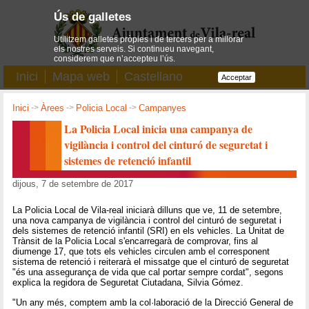
Ús de galletes
Utilitzem galletes pròpies i de tercers per a millorar
els nostres serveis. Si continueu navegant,
considerem que n’accepteu l’ús.
Inici
Mapa web
Castellano
Acceptar
Inici
->
Àrees
->
Policia Local
->
Campanyes
La Policia Local inicia una campanya de
vigilància i control del cinturó de seguretat i
sistemes de retenció infantil
dijous, 7 de setembre de 2017
La Policia Local de Vila-real iniciarà dilluns que ve, 11 de setembre,
una nova campanya de vigilància i control del cinturó de seguretat i
dels sistemes de retenció infantil (SRI) en els vehicles. La Unitat de
Trànsit de la Policia Local s'encarregarà de comprovar, fins al
diumenge 17, que tots els vehicles circulen amb el corresponent
sistema de retenció i reiterarà el missatge que el cinturó de seguretat
"és una assegurança de vida que cal portar sempre cordat", segons
explica la regidora de Seguretat Ciutadana, Silvia Gómez.
"Un any més, comptem amb la col·laboració de la Direcció General de