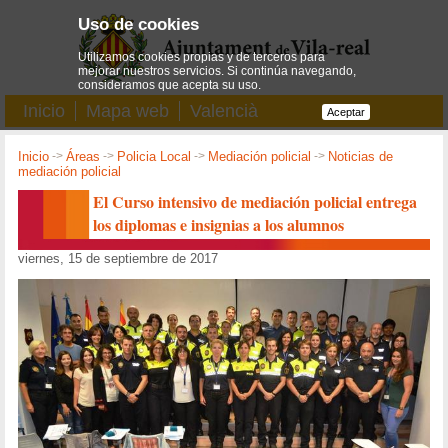
Uso de cookies
Utilizamos cookies propias y de terceros para
mejorar nuestros servicios. Si continúa navegando,
consideramos que acepta su uso.
Inicio
Mapa web
Valencià
Aceptar
Inicio
->
Áreas
->
Policia Local
->
Mediación policial
->
Noticias de
mediación policial
El Curso intensivo de mediación policial entrega
los diplomas e insignias a los alumnos
viernes, 15 de septiembre de 2017