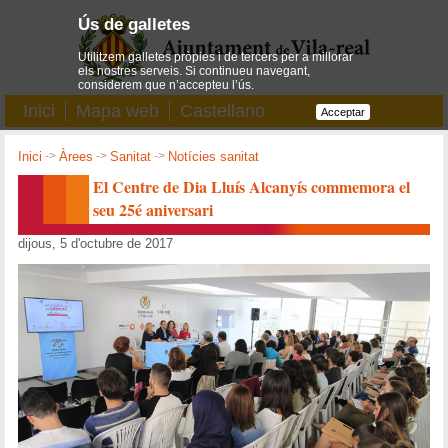
Ús de galletes
Utilitzem galletes pròpies i de tercers per a millorar
els nostres serveis. Si continueu navegant,
considerem que n’accepteu l’ús.
Inici
Mapa web
Castellano
Acceptar
Inici
->
Àrees
->
Sanitat
->
Notícies sanitat
El Centre de Dia Lluís Alcanyís commemora el
seu 25é aniversari
dijous, 5 d'octubre de 2017