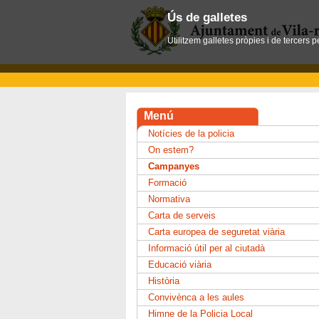
Ús de galletes
Utilitzem galletes pròpies i de tercers 
Menú
Notícies de la policia
On estem?
Campanyes
Formació
Normativa
Carta de serveis
Carta europea de seguretat viària
Informació útil per al ciutadà
Educació viària
Història
Convivènca a les aules
Himne de la Policia Local