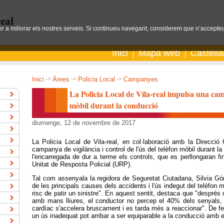
per a millorar els nostres serveis. Si continueu navegant, considerem que n’accepteu
Inici
Mapa web
Castell
Inici
->
Àrees
->
Policia Local
->
Campanyes
La Policia Local de Vila-real impulsa una cam
mòbil durant la conducció
diumenge, 12 de novembre de 2017
La Policia Local de Vila-real, en col·laboració amb la Direcció
campanya de vigilància i control de l'ús del telèfon mòbil durant l
l'encarregada de dur a terme els controls, que es perllongaran fi
Unitat de Resposta Policial (URP).
Tal com assenyala la regidora de Seguretat Ciutadana, Silvia Góm
de les principals causes dels accidents i l'ús indegut del telèfon m
risc de patir un sinistre". En aquest sentit, destaca que "després d'
amb mans lliures, el conductor no percep el 40% dels senyals, l
cardíac s'accelera bruscament i es tarda més a reaccionar". De fet,
un ús inadequat pot arribar a ser equiparable a la conducció amb 