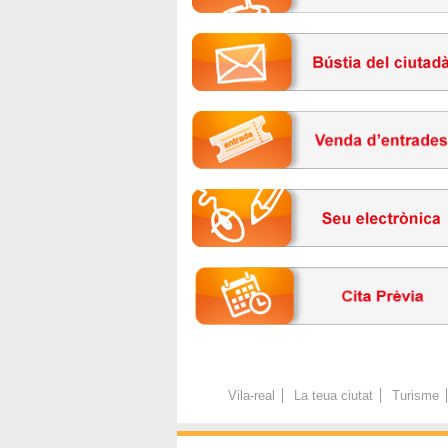
Vila-real
La teua ciutat
Turisme