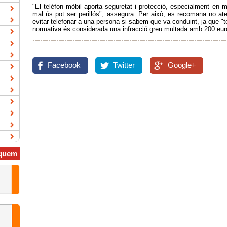
"El telèfon mòbil aporta seguretat i protecció, especialment en 
mal ús pot ser perillós", assegura. Per això, es recomana no at
evitar telefonar a una persona si sabem que va conduint, ja que "
normativa és considerada una infracció greu multada amb 200 euros
Facebook
Twitter
Google+
quem