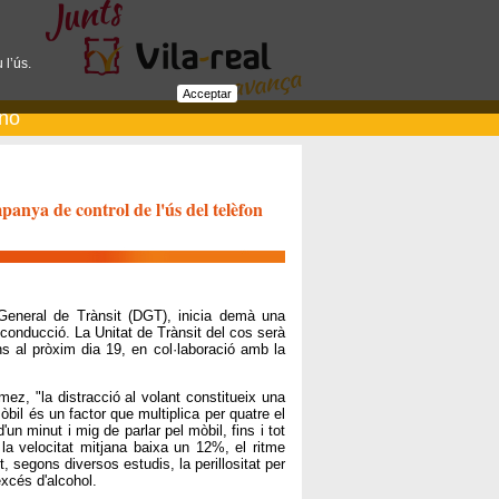
 l’ús.
Acceptar
ano
panya de control de l'ús del telèfon
 General de Trànsit (DGT), inicia demà una
a conducció. La Unitat de Trànsit del cos serà
ns al pròxim dia 19, en col·laboració amb la
ez, "la distracció al volant constitueix una
òbil és un factor que multiplica per quatre el
un minut i mig de parlar pel mòbil, fins i tot
a velocitat mitjana baixa un 12%, el ritme
 segons diversos estudis, la perillositat per
excés d'alcohol.