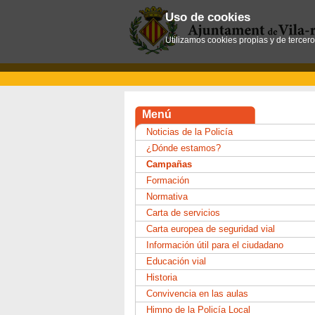
Uso de cookies
Utilizamos cookies propias y de tercer
Menú
Noticias de la Policía
¿Dónde estamos?
Campañas
Formación
Normativa
Carta de servicios
Carta europea de seguridad vial
Información útil para el ciudadano
Educación vial
Historia
Convivencia en las aulas
Himno de la Policía Local