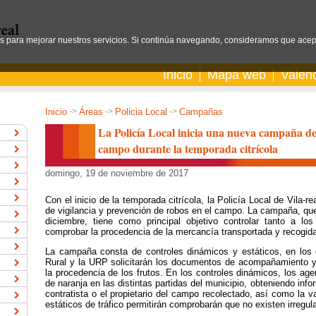
os para mejorar nuestros servicios. Si continúa navegando, consideramos que acep
Inicio
Mapa web
Valen
Inicio
->
Áreas
->
Policia Local
->
Campañas
La Policía Local inicia una nueva campaña de 
campo durante la temporada citrícola
domingo, 19 de noviembre de 2017
Con el inicio de la temporada citrícola, la Policía Local de Vil
de vigilancia y prevención de robos en el campo. La campaña, que
diciembre, tiene como principal objetivo controlar tanto a lo
comprobar la procedencia de la mercancía transportada y recogida
La campaña consta de controles dinámicos y estáticos, en los 
Rural y la URP solicitarán los documentos de acompañamiento y t
la procedencia de los frutos. En los controles dinámicos, los ag
de naranja en las distintas partidas del municipio, obteniendo inf
contratista o el propietario del campo recolectado, así como la va
estáticos de tráfico permitirán comprobarán que no existen irregul