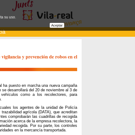
ta su uso.
Aceptar
cià
vigilancia y prevención de robos en el
a-real ha puesto en marcha una nueva campaña
 se desarrollará del 20 de noviembre al 3 de
s vehículos como a los recolectores, para
.
cuales los agentes de la unidad de Policía
razabilidad agrícola (DATA), que acreditan
entes comprobarán las cuadrillas de recogida
ormación acerca de la empresa recolectora, la
riedad recogida. Por su parte, los controles
aridades en la mercancía transportada.