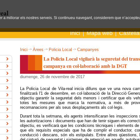
per a millorar els nostres serveis. Si continueu navegant, considerem que n’accepteu
Inici
Mapa web
Castell
Inici
->
Àrees
->
Policia Local
->
Campanyes
La Policia Local vigilarà la seguretat del tran
campanya en col·laboració amb la DGT
diumenge, 26 de novembre de 2017
La Policia Local de Vila-real inicia dilluns que ve una nova ca
finalitzarà l'1 de desembre, en col·laboració de la Direcció Gen
objectiu garantir la seguretat dels menors i certificar que els ve
totes les mesures que marca la normativa, a més de provei
recomanacions per als seus desplaçaments als col·legis.
Durant tota la setmana, els agents intensificaran les inspeccions 
les autoritzacions i documents que han de tenir siguen els correct
objectiu, es verificarà que les condicions tècniques i elements de
que els requisits especials que ha de complir el conductor, 
conducció i descans, són els estipulats. Entre altres qüestions, l
del cinturó de seguretat i sistemes de retenció en aquells autobus