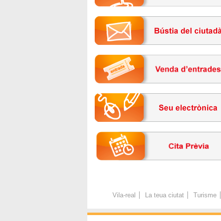
Vila-real
La teua ciutat
Turisme