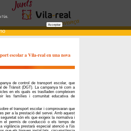
 l’ús.
Acceptar
ano
sport escolar a Vila-real en una nova
mpanya de control de transport escolar, que
eral de Trànsit (DGT). La campanya té com a
hicles en els quals es traslladen compleixen
r les famílies i comunitat educativa de
sobre el transport escolar i comprovaran que
es per a la prestació del servei. Amb aquest
 seguretat són els que exigeix la normativa i
com el permís de conducció o els temps de
a vigilància prestarà especial atenció a l'ús
os que els tinguen instal·lats, circumstància