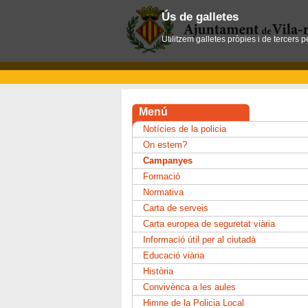
Ús de galletes
Utilitzem galletes pròpies i de tercers 
Menú
Notícies de la policia
On estem?
Campanyes
Formació
Normativa
Carta de serveis
Carta europea de seguretat viària
Informació útil per al ciutadà
Educació viària
Història
Convivènca a les aules
Himne de la Policia Local