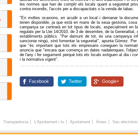
les normes que han de complir els locals quant a seguretat priva
contra incendis, l'accés per a discapacitats o la venda de tabac.
"En moltes ocasions, en acudir a un local i demanar la docume
tenen disponible, ja que està en mans de la seua gestoria, cosa 
campanya se centrarà en tot tipus de locals, especialment en bar
regulats per la Llei 14/2010, de 3 de desembre, de la Generalitat, d
establiments públics. "Per damunt de tot, és una campanya in
sancionar ningú, sinó fomentar la seguretat", apunta Gómez. Per 
que "és important que tots els empresaris coneguen la normati
anuncia que "encara que comença en dates nadalenques, l'object
de l'any i fer seguiment perquè tots els locals estiguen al dia i 
i la normativa vigent".
Facebook
Twitter
Google+
Transparència
L'Ajuntament i tu
Ajuntament
Àrees
Seu electròni