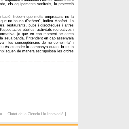
da, els equipaments sanitaris, la protecció
ntació, trobem que molts empresaris no la
que no hauria d'ocórrer", indica Monfort. La
s, restaurants, pubs i discoteques i altres
'espectacles públics, activitats recreatives i
formativa, ja que en cap moment se cerca
la seua banda, l'intendent en cap assenyala
va i les conseqüències de no complir-la" i
iu és estendre la campanya durant la resta
complisquen de manera escrupolosa les ordres
ca
Ciutat de la Ciència i la Innovació