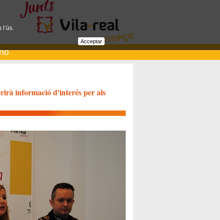
 l’ús.
Acceptar
ano
irà informació d'interés per als