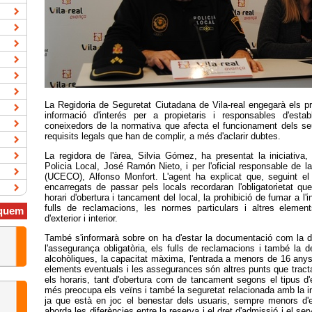
La Regidoria de Seguretat Ciutadana de Vila-real engegarà els 
informació d'interés per a propietaris i responsables d'estab
coneixedors de la normativa que afecta el funcionament dels seu
requisits legals que han de complir, a més d'aclarir dubtes.
La regidora de l'àrea, Silvia Gómez, ha presentat la iniciativa
Policia Local, José Ramón Nieto, i per l'oficial responsable de 
(UCECO), Alfonso Monfort. L'agent ha explicat que, seguint el 
encarregats de passar pels locals recordaran l'obligatorietat que
horari d'obertura i tancament del local, la prohibició de fumar a l'i
fulls de reclamacions, les normes particulars i altres element
quem
d'exterior i interior.
També s'informarà sobre on ha d'estar la documentació com la dec
l'assegurança obligatòria, els fulls de reclamacions i també la 
alcohòliques, la capacitat màxima, l'entrada a menors de 16 anys, l
elements eventuals i les assegurances són altres punts que trac
els horaris, tant d'obertura com de tancament segons el tipus d
més preocupa els veïns i també la seguretat relacionada amb la ins
ja que està en joc el benestar dels usuaris, sempre menors d'ed
aborda les diferències entre la reserva i el dret d'admissió i el se