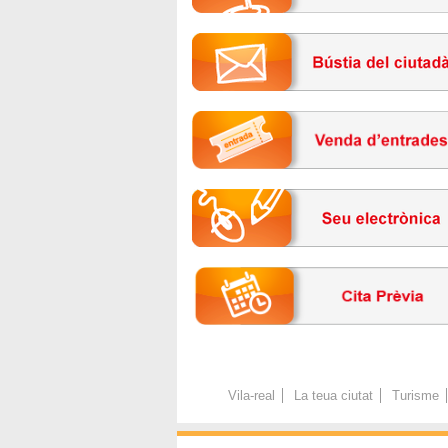
Vila-real
La teua ciutat
Turisme