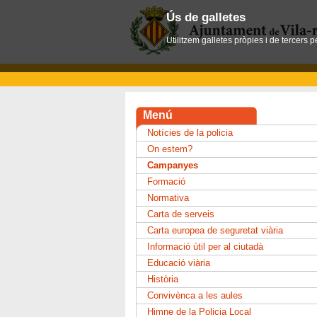
Ús de galletes
Utilitzem galletes pròpies i de tercers 
Menú
Notícies de la policia
On estem?
Campanyes
Formació
Normativa
Carta de serveis
Carta europea de seguretat viària
Informació útil per al ciutadà
Educació viària
Història
Convivènca a les aules
Himne de la Policia Local