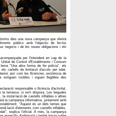
pròxims dies una nova campanya que oferirà
liments públics amb l'objectiu de fer-los
s negocis i de les seues obligacions i els
, acompanyada per l'intendent en cap de la
la Unitat de Control d'Establiments i Consum
lema "Una altra forma de fer policia", els
 els cartells de limitació d'accés per edat,
nterior, així com les llicències, existència de
s estiguen visibles i siguen llegibles des
laració responsable o llicència d'activitat,
de la terrassa, si se'n disposa. Les begudes
a instal·lació de castells inflables o altres
tarà la campanya informativa, juntament amb
'establiment. "Aquest és un dels temes que
tal·lació d'elements com castells inflables,
at", explica l'oficial. A més, la campanya
rvei específic d'admissió i també tracta sobre