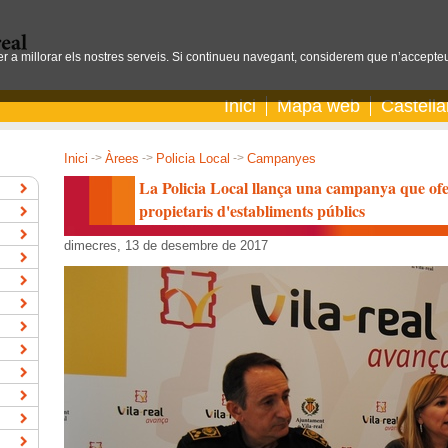
per a millorar els nostres serveis. Si continueu navegant, considerem que n’accepteu
Inici
Mapa web
Castell
Inici
->
Àrees
->
Policia Local
->
Campanyes
La Policia Local llança una campanya que ofer
propietaris d'establiments públics
dimecres, 13 de desembre de 2017