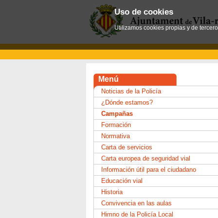
Uso de cookies
Utilizamos cookies propias y de tercer
Menú
Noticias de la Policía
¿Dónde estamos?
Campañas
Formación
Normativa
Carta de servicios
Carta europea de seguridad vial
Información útil para el ciudadano
Educación vial
Historia
Convivencia en las aulas
Himno de la Policía Local