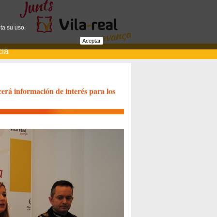
ta su uso.
Aceptar
cià
erá información de interés para los