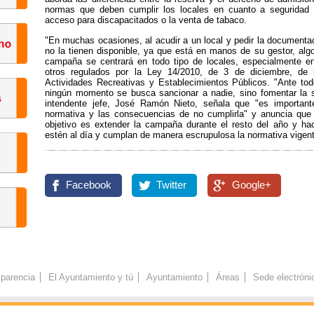
normas que deben cumplir los locales en cuanto a seguridad pr
acceso para discapacitados o la venta de tabaco.
"En muchas ocasiones, al acudir a un local y pedir la documen
no la tienen disponible, ya que está en manos de su gestor, algo
campaña se centrará en todo tipo de locales, especialmente e
otros regulados por la Ley 14/2010, de 3 de diciembre, de l
Actividades Recreativas y Establecimientos Públicos. "Ante to
ningún momento se busca sancionar a nadie, sino fomentar la s
intendente jefe, José Ramón Nieto, señala que "es importan
normativa y las consecuencias de no cumplirla" y anuncia que
objetivo es extender la campaña durante el resto del año y ha
estén al día y cumplan de manera escrupulosa la normativa vigent
Facebook
Twitter
Google+
parencia
El Ayuntamiento y tú
Ayuntamiento
Áreas
Sede electróni