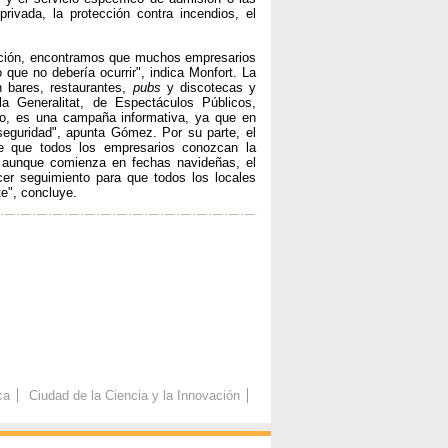
ivada, la protección contra incendios, el
tación, encontramos que muchos empresarios
 que no debería ocurrir", indica Monfort. La
n bares, restaurantes,
pubs
y discotecas y
a Generalitat, de Espectáculos Públicos,
do, es una campaña informativa, ya que en
eguridad", apunta Gómez. Por su parte, el
te que todos los empresarios conozcan la
 aunque comienza en fechas navideñas, el
cer seguimiento para que todos los locales
e", concluye.
ca
Ciudad de la Ciencia y la Innovación