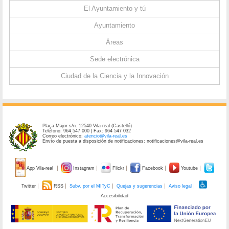
El Ayuntamiento y tú
Ayuntamiento
Áreas
Sede electrónica
Ciudad de la Ciencia y la Innovación
Plaça Major s/n. 12540 Vila-real (Castelló)
Teléfono: 964 547 000 | Fax: 964 547 032
Correo electrónico:
atencio@vila-real.es
Envío de puesta a disposición de notificaciones: notificaciones@vila-real.es
App Vila-real
Instagram
Flickr
Facebook
Youtube
Twitter
RSS
Subv. por el MITyC
Quejas y sugerencias
Aviso legal
Accesibilidad