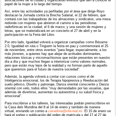
asociaciones de la ciudad y organizando eventos que den a conocer el
papel de la mujer a lo largo del tiempo.
Así, entre las actividades ya perfiladas por el área que dirige Royo
destacan la Jornada contra la Brecha Salarial, el 22 de febrero, que
contará con las trabajadoras de los almacenes y sindicatos; una mesa
redonda con mujeres que abrieron el camino a las periodistas
radiofónicas en la ciudad, el 6 de marzo; y una sesión de mujeres y
letras, que se materializará en un concierto el 27 de abril y en la
participación en la Feria del Libro.
Por otro lado, Igualdad volverá a organizar campañas como Bésame
2.0, Igualdad en ruta o Tinguem la festa en pau y conmemorará el 25
de noviembre, entre otros eventos "para llegar, especialmente, a los
más jóvenes, a quienes hay que alejar de actitudes dominantes,
relaciones tóxicas y micromachismos que están presentes en nuestro
día a día y que muchos llegan a interiorizar como valores normales,
pero que están muy lejos de la realidad y no forman parte de aquello
que queremos para el futuro de nuestra sociedad".
Además, la agenda volverá a contar con cursos como el de
Inteligencia emocional, los de Terapia hipopresiva y Reeducación del
suelo pélvico, Diseño y patronaje, Danza oriental consciente y Danza
oriental con velo, todos ellos "muy demandados por las usuarias, que
además de divertirse, aumentan su autoestima y su salud física y
emocional".
Para inscribirse a los talleres, las interesadas podrán preinscribirse en
la Casa dels Mundina del 8 al 14 de enero y también de manera
virtual, enviando un correo a
casadona@vila-real.es
. El 15 de enero se
hará el sorteo y publicación del orden de matrícula y del 17 al 27 de