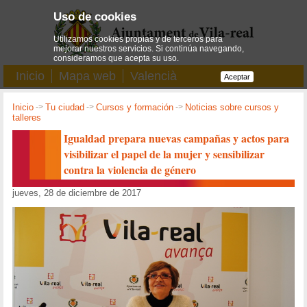
Uso de cookies
Utilizamos cookies propias y de terceros para
mejorar nuestros servicios. Si continúa navegando,
consideramos que acepta su uso.
Inicio
Mapa web
Valencià
Aceptar
Inicio
->
Tu ciudad
->
Cursos y formación
->
Noticias sobre cursos y
talleres
Igualdad prepara nuevas campañas y actos para
visibilizar el papel de la mujer y sensibilizar
contra la violencia de género
jueves, 28 de diciembre de 2017