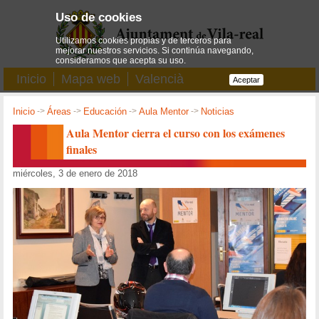
Uso de cookies
Utilizamos cookies propias y de terceros para
mejorar nuestros servicios. Si continúa navegando,
consideramos que acepta su uso.
Inicio
Mapa web
Valencià
Aceptar
Inicio
->
Áreas
->
Educación
->
Aula Mentor
->
Noticias
Aula Mentor cierra el curso con los exámenes
finales
miércoles, 3 de enero de 2018