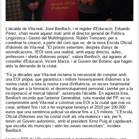
L'alcalde de Vila-real, José Benlloch, i el regidor d'Educació, Eduardo
Pérez, s'han reunit aquest matí amb el director general de Política
Lingüística i Gestió del Multilingüisme, Rubén Trenzano, per a
coordinar la creació, a partir del curs que ve, de la nova Escola Oficial
d'Idiomes de Vila-real. "El pròxim setembre, després d'anys de
reivindicacions, l'EOI serà una realitat, amb equip directiu, aules,
professors i oferta d'idiomes pròpia", valora Benlloch, qui agraeix al
conseller d'Educació, Vicent Marzà, i al Govern del Botànic que hagen
atés la demanda de la ciutat.
"Fa ja dècades que Vila-real reclama la necessitat de comptar amb
una EOI pròpia, que garantisca i millore l'ensenyament d'idiomes a la
nostra ciutat i a tota la nostra zona d'influència; un recurs fonamental
hui dia per a la formació, el desenvolupament personal i també per a la
incorporació al mercat laboral", assenyala l'alcalde. En aquesta línia,
Benlloch recorda que l'anterior Generalitat, sota mandat del PP, es va
comprometre amb Vila-real a construir una EOI a la ciutat que mai va
crear, arribant fins i tot a fer expropiar terrenys el 2010 per 100.000
euros que una sentència judicial va elevar fins a 1,5 milions. "L'Escola
Oficial d'Idiomes ens ha costat molt als vila-realencs i ara, per fi,
tenim un Govern autonòmic, amb el president Ximo Puig al capdavant,
que escolta els municipis i atén les seues necessitats", incideix
Benlloch.