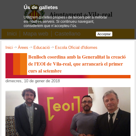
Ús de galletes
Utilitzem galletes pròpies i de tercers per a millorar
els nostres serveis. Si continueu navegant,
considerem que n’accepteu l’ús.
Inici
Mapa web
Castellano
Acceptar
Inici
->
Àrees
->
Educació
->
Escola Oficial d'Idiomes
Benlloch coordina amb la Generalitat la creació
de l'EOI de Vila-real, que arrancarà el primer
curs al setembre
dimecres, 10 de gener de 2018