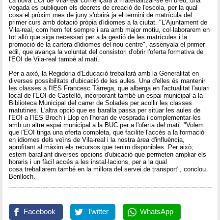
La nova EOI de Vila-real començarà a materialitzar-se en breu, una
vegada es publiquen els decrets de creació de l'escola, per la qual
cosa el pròxim mes de juny s'obrirà ja el termini de matrícula del
primer curs amb dotació pròpia d'idiomes a la ciutat. "L'Ajuntament de
Vila-real, com hem fet sempre i ara amb major motiu, col·laborarem en
tot allò que siga necessari per a la gestió de les matrícules i la
promoció de la cartera d'idiomes del nou centre", assenyala el primer
edil, que avança la voluntat del consistori d'obrir l'oferta formativa de
l'EOI de Vila-real també al matí.
Per a això, la Regidoria d'Educació treballarà amb la Generalitat en
diverses possibilitats d'ubicació de les aules. Una d'elles és mantenir
les classes a l'IES Francesc Tàrrega, que alberga en l'actualitat l'aulari
local de l'EOI de Castelló, incorporant també un espai municipal a la
Biblioteca Municipal del carrer de Solades per acollir les classes
matutines. L'altra opció que es baralla passa per situar les aules de
l'EOI a l'IES Broch i Llop en l'horari de vesprada i complementar-les
amb un altre espai municipal a la BUC per a l'oferta del matí. "Volem
que l'EOI tinga una oferta completa, que facilite l'accés a la formació
en idiomes dels veïns de Vila-real i la nostra àrea d'influència,
aprofitant al màxim els recursos que tenim disponibles. Per això,
estem barallant diverses opcions d'ubicació que permeten ampliar els
horaris i un fàcil accés a les instal·lacions, per a la qual
cosa treballarem també en la millora del servei de transport", conclou
Benlloch.
Facebook
Twitter
WhatsApp