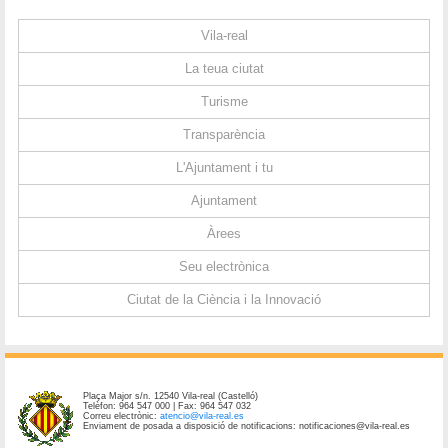
Vila-real
La teua ciutat
Turisme
Transparència
L'Ajuntament i tu
Ajuntament
Àrees
Seu electrònica
Ciutat de la Ciència i la Innovació
Plaça Major s/n. 12540 Vila-real (Castelló)
Telèfon: 964 547 000 | Fax: 964 547 032
Correu electrònic:
atencio@vila-real.es
Enviament de posada a disposició de notificacions: notificaciones@vila-real.es