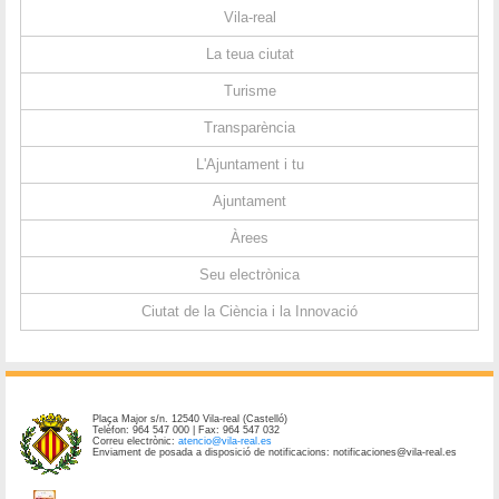
Vila-real
La teua ciutat
Turisme
Transparència
L'Ajuntament i tu
Ajuntament
Àrees
Seu electrònica
Ciutat de la Ciència i la Innovació
Plaça Major s/n. 12540 Vila-real (Castelló)
Telèfon: 964 547 000 | Fax: 964 547 032
Correu electrònic:
atencio@vila-real.es
Enviament de posada a disposició de notificacions: notificaciones@vila-real.es