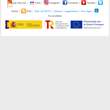
App Vila-real
Flickr
Instagram
Facebook
Youtube
Twitter
RSS
Subv. pel MITIC
Queixes i suggeriments
Avís legal
Accessibilitat