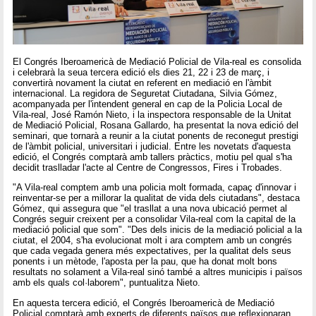
El Congrés Iberoamericà de Mediació Policial de Vila-real es consolida
i celebrarà la seua tercera edició els dies 21, 22 i 23 de març, i
convertirà novament la ciutat en referent en mediació en l'àmbit
internacional. La regidora de Seguretat Ciutadana, Silvia Gómez,
acompanyada per l'intendent general en cap de la Policia Local de
Vila-real, José Ramón Nieto, i la inspectora responsable de la Unitat
de Mediació Policial, Rosana Gallardo, ha presentat la nova edició del
seminari, que tornarà a reunir a la ciutat ponents de reconegut prestigi
de l'àmbit policial, universitari i judicial. Entre les novetats d'aquesta
edició, el Congrés comptarà amb tallers pràctics, motiu pel qual s'ha
decidit traslladar l'acte al Centre de Congressos, Fires i Trobades.
"A Vila-real comptem amb una policia molt formada, capaç d'innovar i
reinventar-se per a millorar la qualitat de vida dels ciutadans", destaca
Gómez, qui assegura que "el trasllat a una nova ubicació permet al
Congrés seguir creixent per a consolidar Vila-real com la capital de la
mediació policial que som". "Des dels inicis de la mediació policial a la
ciutat, el 2004, s'ha evolucionat molt i ara comptem amb un congrés
que cada vegada genera més expectatives, per la qualitat dels seus
ponents i un mètode, l'aposta per la pau, que ha donat molt bons
resultats no solament a Vila-real sinó també a altres municipis i països
amb els quals col·laborem", puntualitza Nieto.
En aquesta tercera edició, el Congrés Iberoamericà de Mediació
Policial comptarà amb experts de diferents països que reflexionaran