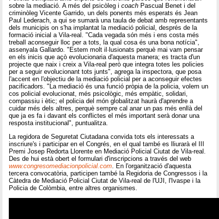
sobre la mediació. A més del psicòleg i
coach
Pascual Benet i del
criminòleg Vicente Garrido, un dels ponents més esperats és Jean
Paul Lederach, a qui se sumarà una taula de debat amb representants
dels municipis on s'ha implantat la mediació policial, després de la
formació inicial a Vila-real. "Cada vegada són més i ens costa més
treball aconseguir lloc per a tots, la qual cosa és una bona notícia",
assenyala Gallardo. "Estem molt il·lusionats perquè mai vam pensar
en els inicis que açò evolucionaria d'aquesta manera; es tracta d'un
projecte que naix i creix a Vila-real però que integra totes les policies
per a seguir evolucionant tots junts", agrega la inspectora, que posa
l'accent en l'objectiu de la mediació policial per a aconseguir efectes
pacificadors. "La mediació és una funció pròpia de la policia, volem un
cos policial evolucionat, més psicològic, més empàtic, solidari,
compassiu i ètic; el policia del món globalitzat haurà d'aprendre a
cuidar més dels altres, perquè sempre cal anar un pas més enllà del
que ja es fa i davant els conflictes el més important serà donar una
resposta institucional", puntualitza.
La regidora de Seguretat Ciutadana convida tots els interessats a
inscriure's i participar en el Congrés, en el qual també es lliurarà el III
Premi Josep Redorta Llorente en Mediació Policial Ciutat de Vila-real.
Des de hui està obert el formulari d'inscripcions a través del web
www.congresomediacionpolicial.com
. En l'organització d'aquesta
tercera convocatòria, participen també la Regidoria de Congressos i la
Càtedra de Mediació Policial Ciutat de Vila-real de l'UJI, l'Ivaspe i la
Policia de Colòmbia, entre altres organismes.