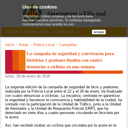
Uso de cookies
Utilizamos cookies propias y de terceros para
mejorar nuestros servicios. Si continúa navegando,
consideramos que acepta su uso.
Inicio
Mapa web
Valencià
Aceptar
Inicio
->
Áreas
->
Policia Local
->
Campañas
La campaña de seguridad y convivencia para
bicicletas y peatones finaliza con cuatro
denuncias a ciclistas en una semana
lunes, 29 de enero de 2018
La segunda edición de la campaña de seguridad de bicis y peatones,
realizada por la Policía Local entre el 22 y el 28 de enero, ha finalizado
con cuatro denuncias a ciclistas. La iniciativa, centrada en garantizar
la seguridad y favorecer la convivencia y habitabilidad de la ciudad, ha
contado con la participación de la Unidad de Tráfico, junto a la Unidad
de Atestados y la Unidad de Respuesta Policial (URP), que ha
detectado en siete días a cuatro personas circulando en bicicleta por
la acera.
Así, han recibido multas un ciclista que circulaba por la acera en la