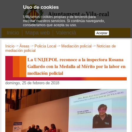
Uso de cookies
Utilizamos cookies propias y de terceros para
mejorar nuestros servicios. Si continúa navegando,
consideramos que acepta su uso.
Inicio
Mapa web
Valencià
Aceptar
Inicio
->
Áreas
->
Policia Local
->
Mediación policial
->
Noticias de
mediación policial
La UNIJEPOL reconoce a la inspectora Rosana
Gallardo con la Medalla al Mérito por la labor en
mediación policial
domingo, 25 de febrero de 2018