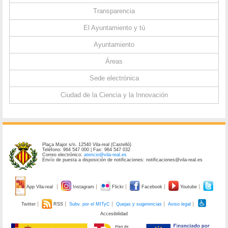
Transparencia
El Ayuntamiento y tú
Ayuntamiento
Áreas
Sede electrónica
Ciudad de la Ciencia y la Innovación
Plaça Major s/n. 12540 Vila-real (Castelló)
Teléfono: 964 547 000 | Fax: 964 547 032
Correo electrónico:
atencio@vila-real.es
Envío de puesta a disposición de notificaciones: notificaciones@vila-real.es
App Vila-real
Instagram
Flickr
Facebook
Youtube
Twitter
RSS
Subv. por el MITyC
Quejas y sugerencias
Aviso legal
Accesibilidad