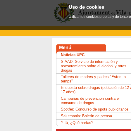
Uso de cookies
Utilizamos cookies propias y de tercer
Menú
Noticias UPC
SIAAD: Servicio de información y
asesoramiento sobre el alcohol y otras
drogas
Talleres de madres y padres "Estem a
temps"
Encuesta sobre drogas (población de 12 
17 años)
Campañas de prevención contra el
consumo de drogas
Spotfer: Concurso de spots publicitarios
Salutmania: Boletín de prensa
Y tú, ¿Qué harías?