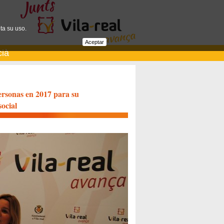
ta su uso.
Aceptar
cià
personas en 2017 para su
social