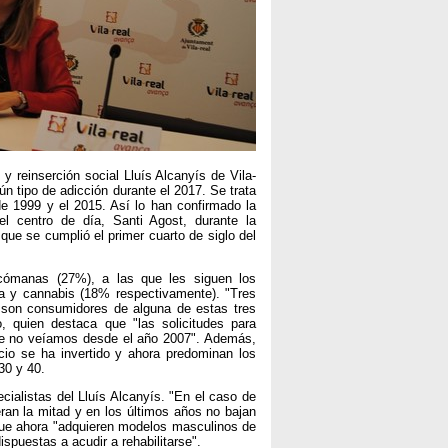
 y reinserción social Lluís Alcanyís de Vila-
n tipo de adicción durante el 2017. Se trata
 de 1999 y el 2015. Así lo han confirmado la
el centro de día, Santi Agost, durante la
que se cumplió el primer cuarto de siglo del
xicómanas (27%), a las que les siguen los
a y cannabis (18% respectivamente). "Tres
son consumidores de alguna de estas tres
o, quien destaca que "las solicitudes para
que no veíamos desde el año 2007". Además,
io se ha invertido y ahora predominan los
30 y 40.
cialistas del Lluís Alcanyís. "En el caso de
an la mitad y en los últimos años no bajan
 que ahora "adquieren modelos masculinos de
spuestas a acudir a rehabilitarse".