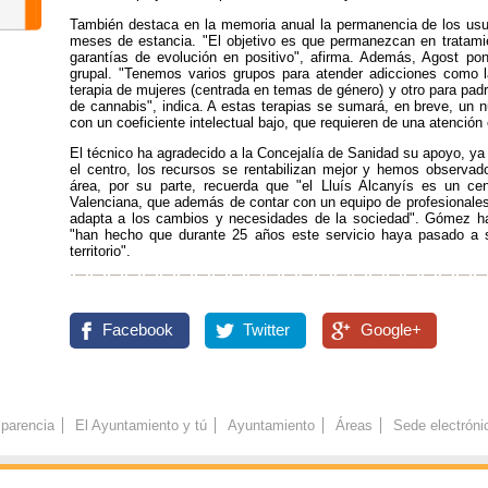
También destaca en la memoria anual la permanencia de los usu
meses de estancia. "El objetivo es que permanezcan en tratam
garantías de evolución en positivo", afirma. Además, Agost pone
grupal. "Tenemos varios grupos para atender adicciones como la 
terapia de mujeres (centrada en temas de género) y otro para pa
de cannabis", indica. A estas terapias se sumará, en breve, un 
con un coeficiente intelectual bajo, que requieren de una atención
El técnico ha agradecido a la Concejalía de Sanidad su apoyo, y
el centro, los recursos se rentabilizan mejor y hemos observado
área, por su parte, recuerda que "el Lluís Alcanyís es un cen
Valenciana, que además de contar con un equipo de profesionales
adapta a los cambios y necesidades de la sociedad". Gómez ha f
"han hecho que durante 25 años este servicio haya pasado a se
territorio".
Facebook
Twitter
Google+
parencia
El Ayuntamiento y tú
Ayuntamiento
Áreas
Sede electróni