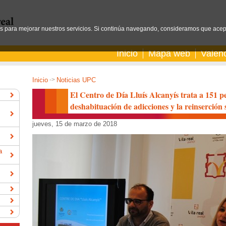
os para mejorar nuestros servicios. Si continúa navegando, consideramos que acep
Inicio
Mapa web
Valen
Inicio
->
Noticias UPC
El Centro de Día Lluís Alcanyís trata a 151 
deshabituación de adicciones y la reinserción 
jueves, 15 de marzo de 2018
a