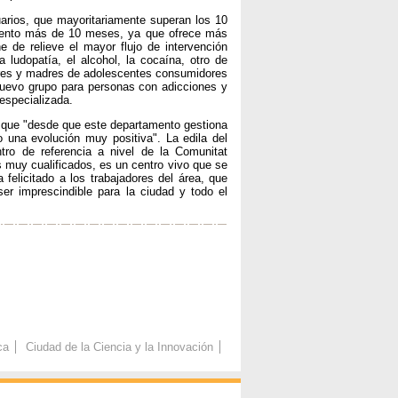
arios, que mayoritariamente superan los 10
iento más de 10 meses, ya que ofrece más
 de relieve el mayor flujo de intervención
ludopatía, el alcohol, la cocaína, otro de
dres y madres de adolescentes consumidores
nuevo grupo para personas con adicciones y
 especializada.
a que "desde que este departamento gestiona
 una evolución muy positiva". La edila del
tro de referencia a nivel de la Comunitat
 muy cualificados, es un centro vivo que se
elicitado a los trabajadores del área, que
r imprescindible para la ciudad y todo el
ca
Ciudad de la Ciencia y la Innovación