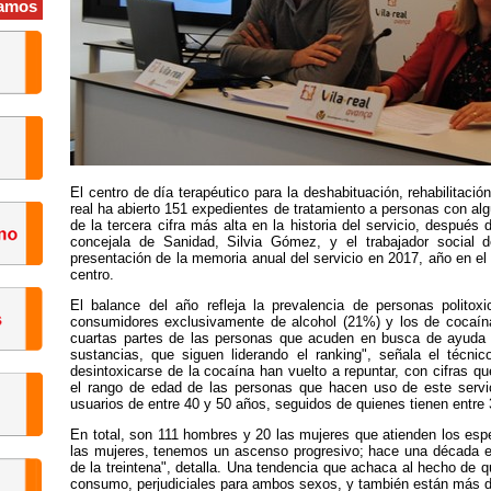
amos
El centro de día terapéutico para la deshabituación, rehabilitación
real ha abierto 151 expedientes de tratamiento a personas con algú
de la tercera cifra más alta en la historia del servicio, después
concejala de Sanidad, Silvia Gómez, y el trabajador social d
presentación de la memoria anual del servicio en 2017, año en el 
centro.
El balance del año refleja la prevalencia de personas polito
consumidores exclusivamente de alcohol (21%) y los de cocaín
cuartas partes de las personas que acuden en busca de ayuda 
sustancias, que siguen liderando el ranking", señala el técnic
desintoxicarse de la cocaína han vuelto a repuntar, con cifras 
el rango de edad de las personas que hacen uso de este servic
usuarios de entre 40 y 50 años, seguidos de quienes tienen entre 
En total, son 111 hombres y 20 las mujeres que atienden los espe
las mujeres, tenemos un ascenso progresivo; hace una década er
de la treintena", detalla. Una tendencia que achaca al hecho de
consumo, perjudiciales para ambos sexos, y también están más di