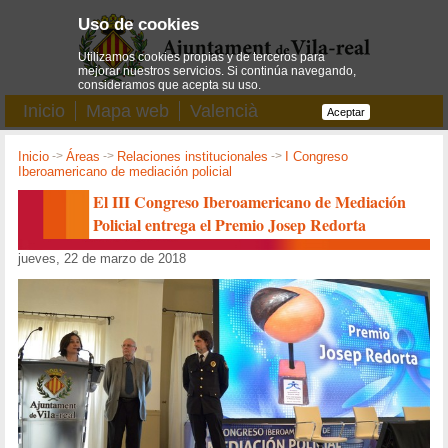
Uso de cookies
Utilizamos cookies propias y de terceros para
mejorar nuestros servicios. Si continúa navegando,
consideramos que acepta su uso.
Inicio
Mapa web
Valencià
Aceptar
Inicio
->
Áreas
->
Relaciones institucionales
->
I Congreso
Iberoamericano de mediación policial
El III Congreso Iberoamericano de Mediación
Policial entrega el Premio Josep Redorta
jueves, 22 de marzo de 2018