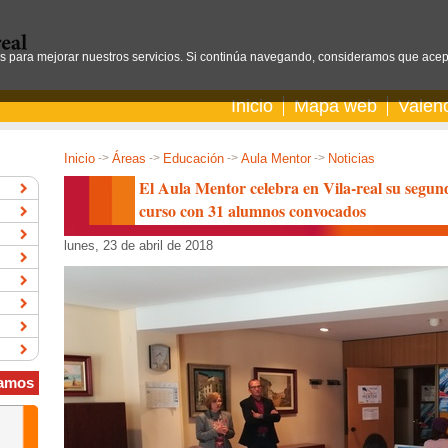
os para mejorar nuestros servicios. Si continúa navegando, consideramos que acep
Inicio
Mapa web
Valen
Inicio
->
Áreas
->
Educación
->
Aula Mentor
->
Noticias
El Aula Mentor celebra en Vila-real su segun
curso con 31 alumnos convocados
lunes, 23 de abril de 2018
amos