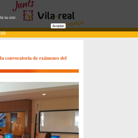
ta su uso.
Aceptar
cià
da convocatoria de exámenes del