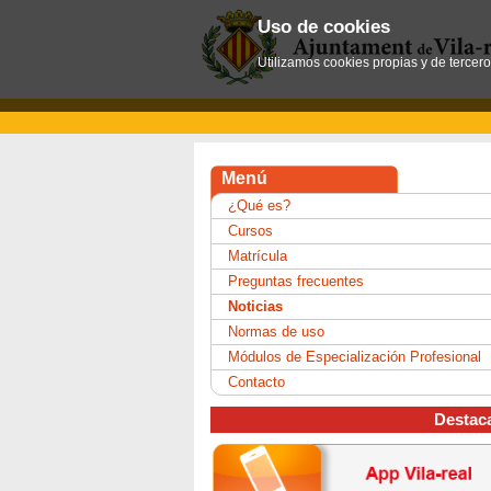
Uso de cookies
Utilizamos cookies propias y de tercer
Menú
¿Qué es?
Cursos
Matrícula
Preguntas frecuentes
Noticias
Normas de uso
Módulos de Especialización Profesional
Contacto
Destac