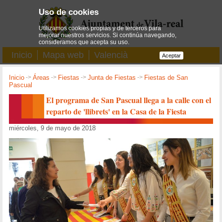
Uso de cookies
Utilizamos cookies propias y de terceros para
mejorar nuestros servicios. Si continúa navegando,
consideramos que acepta su uso.
Inicio
Mapa web
Valencià
Aceptar
Inicio
->
Áreas
->
Fiestas
->
Junta de Fiestas
->
Fiestas de San
Pascual
El programa de San Pascual llega a la calle con el
reparto de 'llibrets' en la Casa de la Fiesta
miércoles, 9 de mayo de 2018