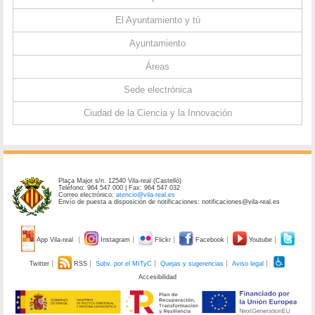
El Ayuntamiento y tú
Ayuntamiento
Áreas
Sede electrónica
Ciudad de la Ciencia y la Innovación
Plaça Major s/n. 12540 Vila-real (Castelló)
Teléfono: 964 547 000 | Fax: 964 547 032
Correo electrónico:
atencio@vila-real.es
Envío de puesta a disposición de notificaciones: notificaciones@vila-real.es
App Vila-real
Instagram
Flickr
Facebook
Youtube
Twitter
RSS
Subv. por el MITyC
Quejas y sugerencias
Aviso legal
Accesibilidad