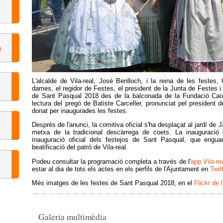
L'alcalde de Vila-real, José Benlloch, i la reina de les festes
dames, el regidor de Festes, el president de la Junta de Festes i 
de Sant Pasqual 2018 des de la balconada de la Fundació Caixa 
lectura del pregó de Batiste Carceller, pronunciat pel president
donat per inaugurades les festes.
Després de l'anunci, la comitiva oficial s'ha desplaçat al jardí de 
metxa de la tradicional descàrrega de coets. La inauguració
inauguració oficial dels festejos de Sant Pasqual, que eng
beatificació del patró de Vila-real.
Podeu consultar la programació completa a través de l'
app Vila-re
estar al dia de tots els actes en els perfils de l'Ajuntament en
Twit
Més imatges de les festes de Sant Pasqual 2018, en el
Flickr de 
Galeria multimèdia