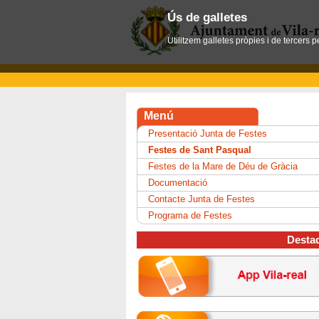
Ús de galletes
Utilitzem galletes pròpies i de tercers 
Menú
Presentació Junta de Festes
Festes de Sant Pasqual
Festes de la Mare de Déu de Gràcia
Documentació
Contacte Junta de Festes
Programa de Festes
Desta