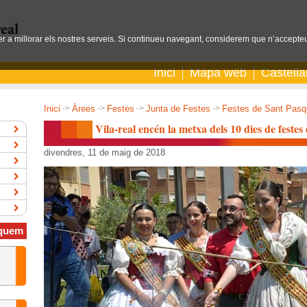
per a millorar els nostres serveis. Si continueu navegant, considerem que n’accepteu
Inici
Mapa web
Castell
Inici
->
Àrees
->
Festes
->
Junta de Festes
->
Festes de Sant Pasq
Vila-real encén la metxa dels 10 dies de feste
divendres, 11 de maig de 2018
quem