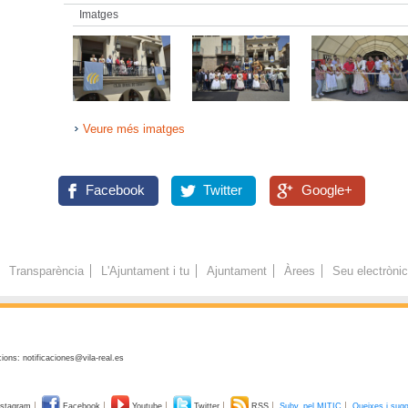
Imatges
Veure més imatges
Facebook
Twitter
Google+
Transparència
L'Ajuntament i tu
Ajuntament
Àrees
Seu electròni
ions: notificaciones@vila-real.es
stagram
Facebook
Youtube
Twitter
RSS
Subv. pel MITIC
Queixes i sug