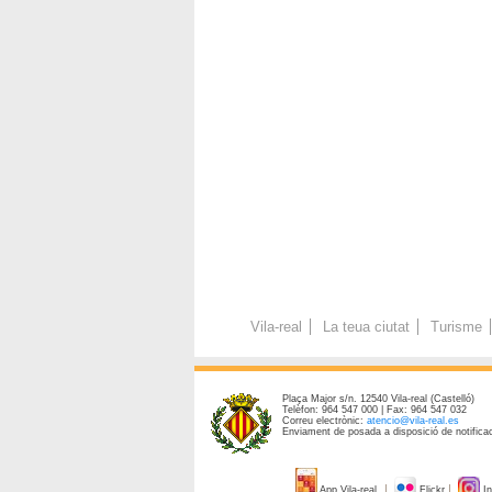
Vila-real
La teua ciutat
Turisme
Plaça Major s/n. 12540 Vila-real (Castelló)
Telèfon: 964 547 000 | Fax: 964 547 032
Correu electrònic:
atencio@vila-real.es
Enviament de posada a disposició de notificac
App Vila-real
Flickr
In