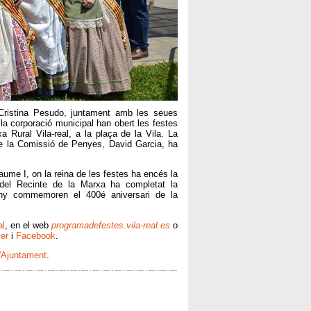
, Cristina Pesudo, juntament amb les seues
la corporació municipal han obert les festes
Rural Vila-real, a la plaça de la Vila. La
 de la Comissió de Penyes, David Garcia, ha
Jaume I, on la reina de les festes ha encés la
 del Recinte de la Marxa ha completat la
uany commemoren el 400é aniversari de la
al
, en el web
programadefestes.vila-real.es
o
ter
i
Facebook
.
l'Ajuntament
.