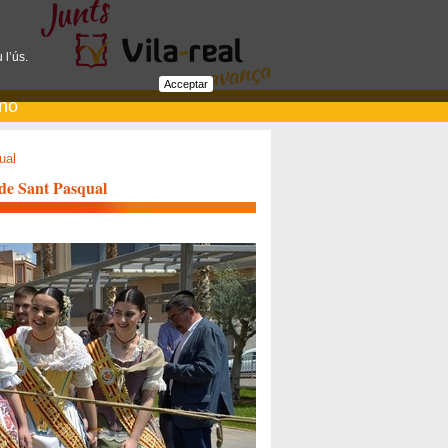
 l’ús.
Acceptar
ano
ual
s de Sant Pasqual