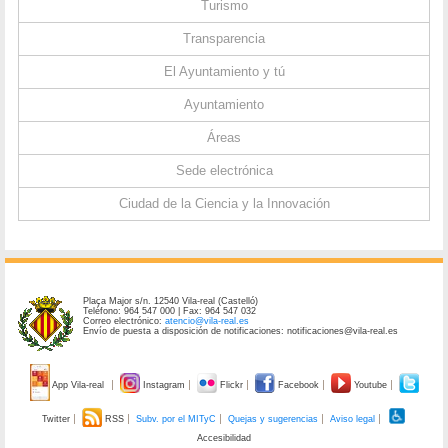
Turismo
Transparencia
El Ayuntamiento y tú
Ayuntamiento
Áreas
Sede electrónica
Ciudad de la Ciencia y la Innovación
Plaça Major s/n. 12540 Vila-real (Castelló)
Teléfono: 964 547 000 | Fax: 964 547 032
Correo electrónico:
atencio@vila-real.es
Envío de puesta a disposición de notificaciones: notificaciones@vila-real.es
App Vila-real
Instagram
Flickr
Facebook
Youtube
Twitter
RSS
Subv. por el MITyC
Quejas y sugerencias
Aviso legal
Accesibilidad