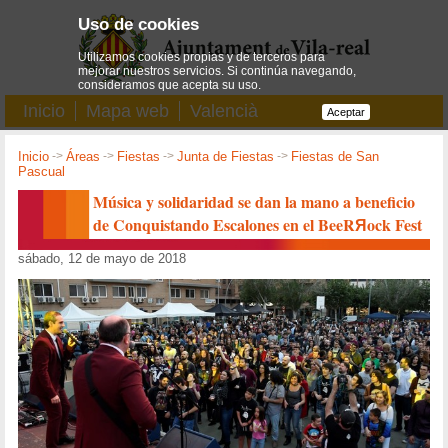
Uso de cookies
Utilizamos cookies propias y de terceros para
mejorar nuestros servicios. Si continúa navegando,
consideramos que acepta su uso.
Inicio
Mapa web
Valencià
Aceptar
Inicio
->
Áreas
->
Fiestas
->
Junta de Fiestas
->
Fiestas de San
Pascual
Música y solidaridad se dan la mano a beneficio
de Conquistando Escalones en el BeeRЯock Fest
sábado, 12 de mayo de 2018