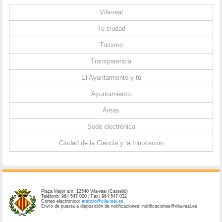
Vila-real
Tu ciudad
Turismo
Transparencia
El Ayuntamiento y tú
Ayuntamiento
Áreas
Sede electrónica
Ciudad de la Ciencia y la Innovación
Plaça Major s/n. 12540 Vila-real (Castelló)
Teléfono: 964 547 000 | Fax: 964 547 032
Correo electrónico:
atencio@vila-real.es
Envío de puesta a disposición de notificaciones: notificaciones@vila-real.es