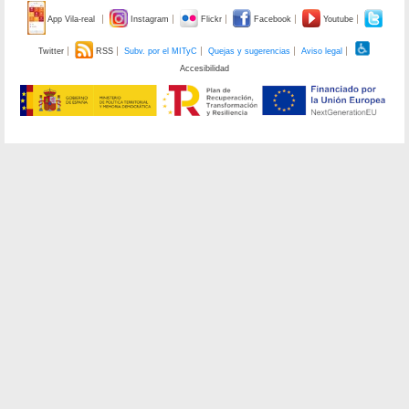
App Vila-real
Instagram
Flickr
Facebook
Youtube
Twitter
RSS
Subv. por el MITyC
Quejas y sugerencias
Aviso legal
Accesibilidad