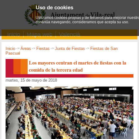
Uso de cookies
Utilizamos cookies propias y de terceros para mejorar nuestro
continúa navegando, consideramos que acepta su uso.
Inicio
Mapa web
Valencià
Inicio
->
Áreas
->
Fiestas
->
Junta de Fiestas
->
Fiestas de San
Pascual
Los mayores centran el martes de fiestas con la
comida de la tercera edad
martes, 15 de mayo de 2018