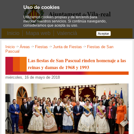
Uso de cookies
Utilizamos cookies propias y de terceros para
mejorar nuestros servicios. Si continúa navegando,
consideramos que acepta su uso.
Inicio
Mapa web
Valencià
Aceptar
Inicio
->
Áreas
->
Fiestas
->
Junta de Fiestas
->
Fiestas de San
Pascual
Las fiestas de San Pascual rinden homenaje a las
reinas y damas de 1968 y 1993
miércoles, 16 de mayo de 2018