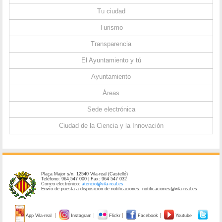
Tu ciudad
Turismo
Transparencia
El Ayuntamiento y tú
Ayuntamiento
Áreas
Sede electrónica
Ciudad de la Ciencia y la Innovación
Plaça Major s/n. 12540 Vila-real (Castelló)
Teléfono: 964 547 000 | Fax: 964 547 032
Correo electrónico:
atencio@vila-real.es
Envío de puesta a disposición de notificaciones: notificaciones@vila-real.es
App Vila-real
Instagram
Flickr
Facebook
Youtube