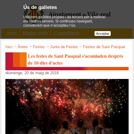
Ús de galletes
Utilitzem galletes pròpies i de tercers per a millorar
els nostres serveis. Si continueu navegant,
considerem que n’accepteu l’ús.
Inici
Mapa web
Castellano
Acceptar
Inici
->
Àrees
->
Festes
->
Junta de Festes
->
Festes de Sant Pasqual
Les festes de Sant Pasqual s'acomiaden després
de 10 dies d'actes
diumenge, 20 de maig de 2018