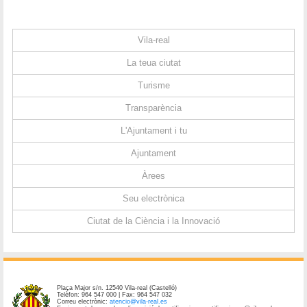
Vila-real
La teua ciutat
Turisme
Transparència
L'Ajuntament i tu
Ajuntament
Àrees
Seu electrònica
Ciutat de la Ciència i la Innovació
Plaça Major s/n. 12540 Vila-real (Castelló)
Telèfon: 964 547 000 | Fax: 964 547 032
Correu electrònic:
atencio@vila-real.es