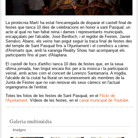
La pirotècnia Martí ha estat l'encarregada de disparar el castell final de
festes que tanca 10 dies de celebracions en honor a sant Pasqual; un
acte al qual no han faltat reina i dames i representants municipals,
encapçalats per l'alcalde, José Benlloch, i el regidor de Festes, Javier
Serralvo. Abans, els veïns han pogut seguir la traca final de festes des
del temple de Sant Pasqual fins a l'Ajuntament i el correfocs a càrrec
d'Animarts que, amb la xaranga Reality Show, han acompanyat els
participants fins al parc d'Alaplana.
El castell de focs d'artifici tanca 10 dies de festes que, en la seua
última jornada, han tingut encara lloc per a la música i la participació
veïnal, amb actes com el concert de Lorenzo Santamaría. A migdia,
l'alcalde de la ciutat ha lliurat un reconeixement als membres de la
Junta de Festes que no van renovar els seus càrrecs en l'actual
organigrama de l'entitat.
Totes les fotos de les festes de Sant Pasqual, en el
Flickr de
l'Ajuntament.
Vídeos de les festes, en el
canal municipal de Youtube
.
Galeria multimèdia
Imatges