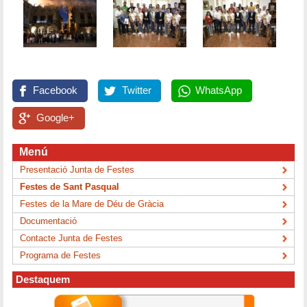
Facebook
Twitter
WhatsApp
Google+
Menú
Presentació Junta de Festes
Festes de Sant Pasqual
Festes de la Mare de Déu de Gràcia
Documentació
Contacte Junta de Festes
Programa de Festes
Destaquem