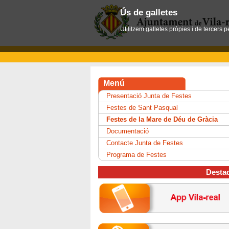
Ús de galletes
Utilitzem galletes pròpies i de tercers 
Menú
Presentació Junta de Festes
Festes de Sant Pasqual
Festes de la Mare de Déu de Gràcia
Documentació
Contacte Junta de Festes
Programa de Festes
Desta