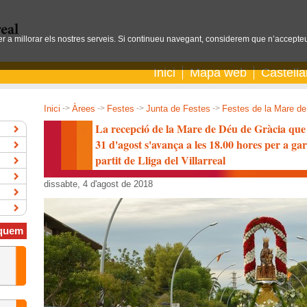
per a millorar els nostres serveis. Si continueu navegant, considerem que n’accepteu
Inici
Mapa web
Castell
Inici
->
Àrees
->
Festes
->
Junta de Festes
->
Festes de la Mare de
La recepció de la Mare de Déu de Gràcia que do
31 d'agost s'avança a les 18.00 hores per a ga
partit de Lliga del Villarreal
dissabte, 4 d'agost de 2018
quem