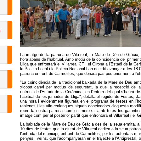
La imatge de la patrona de Vila-real, la Mare de Déu de Gràcia, 
hora abans de l'habitual. Amb motiu de la coincidència del primer 
Lliga que enfrontarà el Villarreal CF i el Girona a l'Estadi de la C
la Policia Local i la Policia Nacional han decidit avançar a les 18.
patrona enfront de Carmelites, que donarà pas posteriorment a l'ofre
"La coincidència de la tradicional baixada de la Mare de Déu amb
xicotet canvi per motius de seguretat, ja que la recepció de la
enfront de l'Estadi de la Ceràmica, en l'entorn del qual s'haurà de 
habitual de les jornades de Lliga", detalla el regidor de Festes, 
una hora i evidentment figurarà en el programa de festes en l'ho
realencs i les vila-realenques siguen coneixedors d'aquesta modif
rebre la nostra patrona com es mereix i amb totes les garanties
imatge com per al posterior partit que enfrontarà el Villarreal i el 
La baixada de la Mare de Déu de Gràcia des de la seua ermita, al p
10 dies de festes que la ciutat de Vila-real dedica a la seua patr
l'entrada del municipi, enfront de Carmelites, per les autoritats mun
penyes i veïns, que l'acompanyaran en el trajecte a l'Arxiprestal, on