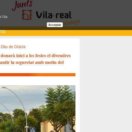
 l’ús.
Acceptar
ano
 Déu de Gràcia
narà inici a les festes el divendres
rantir la seguretat amb motiu del