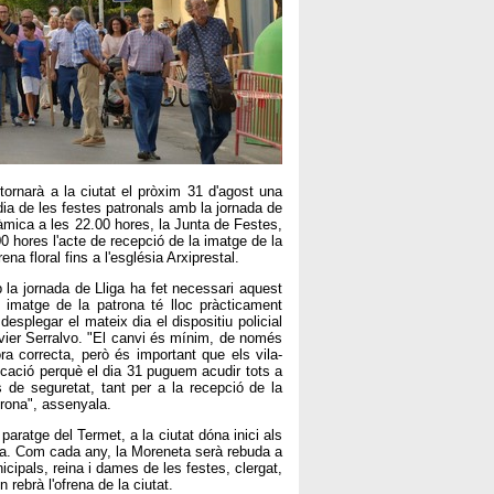
tornarà a la ciutat el pròxim 31 d'agost una
dia de les festes patronals amb la jornada de
eràmica a les 22.00 hores, la Junta de Festes,
00 hores l'acte de recepció de la imatge de la
na floral fins a l'església Arxiprestal.
 la jornada de Lliga ha fet necessari aquest
 imatge de la patrona té lloc pràcticament
desplegar el mateix dia el dispositiu policial
Javier Serralvo. "El canvi és mínim, de només
ra correcta, però és important que els vila-
icació perquè el dia 31 puguem acudir tots a
 de seguretat, tant per a la recepció de la
Girona", assenyala.
aratge del Termet, a la ciutat dóna inici als
ona. Com cada any, la Moreneta serà rebuda a
icipals, reina i dames de les festes, clergat,
 rebrà l'ofrena de la ciutat.