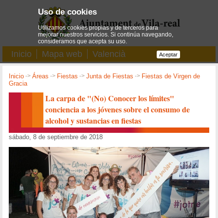
Uso de cookies
Utilizamos cookies propias y de terceros para
mejorar nuestros servicios. Si continúa navegando,
consideramos que acepta su uso.
Inicio
Mapa web
Valencià
Aceptar
Inicio
->
Áreas
->
Fiestas
->
Junta de Fiestas
->
Fiestas de Virgen de
Gracia
La carpa de "(No) Conocer los límites"
conciencia a los jóvenes sobre el consumo de
alcohol y sustancias en fiestas
sábado, 8 de septiembre de 2018