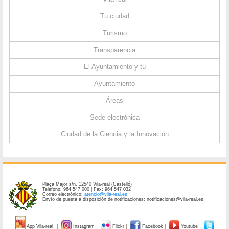
Tu ciudad
Turismo
Transparencia
El Ayuntamiento y tú
Ayuntamiento
Áreas
Sede electrónica
Ciudad de la Ciencia y la Innovación
Plaça Major s/n. 12540 Vila-real (Castelló)
Teléfono: 964 547 000 | Fax: 964 547 032
Correo electrónico:
atencio@vila-real.es
Envío de puesta a disposición de notificaciones: notificaciones@vila-real.es
App Vila-real
Instagram
Flickr
Facebook
Youtube