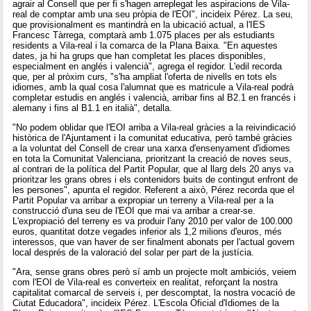
agrair al Consell que per fi s'hagen arreplegat les aspiracions de Vila-
real de comptar amb una seu pròpia de l'EOI", incideix Pérez. La seu,
que provisionalment es mantindrà en la ubicació actual, a l'IES
Francesc Tàrrega, comptarà amb 1.075 places per als estudiants
residents a Vila-real i la comarca de la Plana Baixa. "En aquestes
dates, ja hi ha grups que han completat les places disponibles,
especialment en anglés i valencià", agrega el regidor. L'edil recorda
que, per al pròxim curs, "s'ha ampliat l'oferta de nivells en tots els
idiomes, amb la qual cosa l'alumnat que es matricule a Vila-real podrà
completar estudis en anglés i valencià, arribar fins al B2.1 en francés i
alemany i fins al B1.1 en italià", detalla.
"No podem oblidar que l'EOI arriba a Vila-real gràcies a la reivindicació
històrica de l'Ajuntament i la comunitat educativa, però també gràcies
a la voluntat del Consell de crear una xarxa d'ensenyament d'idiomes
en tota la Comunitat Valenciana, prioritzant la creació de noves seus,
al contrari de la política del Partit Popular, que al llarg dels 20 anys va
prioritzar les grans obres i els contenidors buits de contingut enfront de
les persones", apunta el regidor. Referent a això, Pérez recorda que el
Partit Popular va arribar a expropiar un terreny a Vila-real per a la
construcció d'una seu de l'EOI que mai va arribar a crear-se.
L'expropiació del terreny es va produir l'any 2010 per valor de 100.000
euros, quantitat dotze vegades inferior als 1,2 milions d'euros, més
interessos, que van haver de ser finalment abonats per l'actual govern
local després de la valoració del solar per part de la justícia.
"Ara, sense grans obres però sí amb un projecte molt ambiciós, veiem
com l'EOI de Vila-real es converteix en realitat, reforçant la nostra
capitalitat comarcal de serveis i, per descomptat, la nostra vocació de
Ciutat Educadora", incideix Pérez. L'Escola Oficial d'Idiomes de la