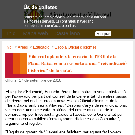
Ús de galletes
Utilitzem galletes pròpies i de tercers per a millorar
els nostres serveis. Si continueu navegant,
considerem que n’accepteu l’ús.
Inici
Mapa web
Castellano
Acceptar
Inici
->
Àrees
->
Educació
->
Escola Oficial d'Idiomes
Vila-real aplaudeix la creació de l'EOI de la
Plana Baixa com a resposta a una "reivindicació
històrica" de la ciutat
dilluns, 17 de setembre de 2018
El regidor d'Educació, Eduardo Pérez, ha mostrat la seua satisfacció
per l'aprovació per part del Consell de la Generalitat, divendres passat,
del decret pel qual es crea la nova Escola Oficial d'Idiomes de la
Plana Baixa, amb seu a Vila-real. "Després d'anys de reivindicacions,
veiem com una necessitat històrica del nostre municipi i de la
comarca rep per fi resposta, gràcies a l'aposta de la Generalitat per
crear una xarxa pública d'ensenyament d'idiomes a la Comunitat",
argumenta el regidor.
"L'equip de govern de Vila-real ens felicitem per aquest fet i volem