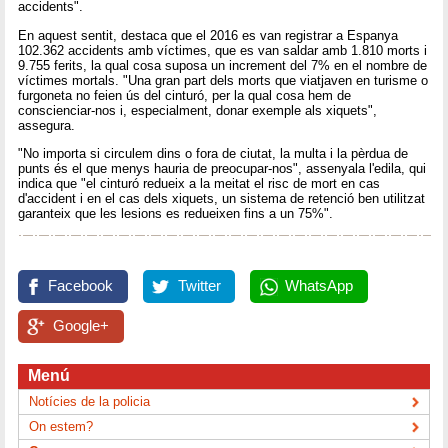
accidents".
En aquest sentit, destaca que el 2016 es van registrar a Espanya
102.362 accidents amb víctimes, que es van saldar amb 1.810 morts i
9.755 ferits, la qual cosa suposa un increment del 7% en el nombre de
víctimes mortals. "Una gran part dels morts que viatjaven en turisme o
furgoneta no feien ús del cinturó, per la qual cosa hem de
conscienciar-nos i, especialment, donar exemple als xiquets",
assegura.
"No importa si circulem dins o fora de ciutat, la multa i la pèrdua de
punts és el que menys hauria de preocupar-nos", assenyala l'edila, qui
indica que "el cinturó redueix a la meitat el risc de mort en cas
d'accident i en el cas dels xiquets, un sistema de retenció ben utilitzat
garanteix que les lesions es redueixen fins a un 75%".
Facebook
Twitter
WhatsApp
Google+
Menú
Notícies de la policia
On estem?