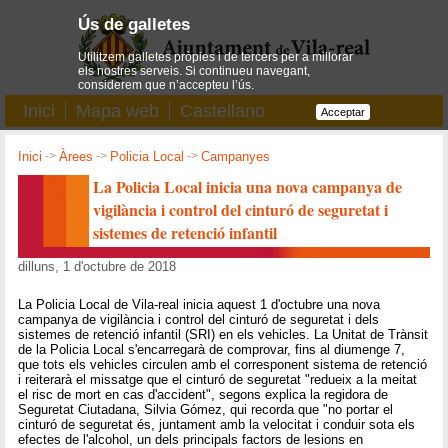
Ús de galletes
Utilitzem galletes pròpies i de tercers per a millorar
els nostres serveis. Si continueu navegant,
considerem que n’accepteu l’ús.
Inici
Mapa web
Castellano
Acceptar
Inici
->
Àrees
->
Policia Local
->
Campanyes
La Policia Local inicia una nova campanya de
vigilància i control del cinturó de seguretat i
sistemes de retenció infantil
dilluns, 1 d'octubre de 2018
La Policia Local de Vila-real inicia aquest 1 d'octubre una nova
campanya de vigilància i control del cinturó de seguretat i dels
sistemes de retenció infantil (SRI) en els vehicles. La Unitat de Trànsit
de la Policia Local s'encarregarà de comprovar, fins al diumenge 7,
que tots els vehicles circulen amb el corresponent sistema de retenció
i reiterarà el missatge que el cinturó de seguretat "redueix a la meitat
el risc de mort en cas d'accident", segons explica la regidora de
Seguretat Ciutadana, Silvia Gómez, qui recorda que "no portar el
cinturó de seguretat és, juntament amb la velocitat i conduir sota els
efectes de l'alcohol, un dels principals factors de lesions en