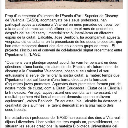
Prop d'un centenar d'alumnes de l'Escola d'Art i Superior de Disseny
de València (EASD), acompanyats pels seus professors, han
participat aquesta setmana a Vila-real en unes jornades de treball per
a la creació de mobiliari urbà efímer que, en el mes de desembre,
després del seu disseny i materialització, instal·laran en diferents
espais de la ciutat. L'alcalde, José Benlloch, ha acompanyat aquesta
vesprada els estudiants en la presentació de les seues propostes, que
han estat elaborant durant dos dies en xicotets grups de treball. El
projecte s'inclou en el conveni de col·laboració signat recentment entre
l'Ajuntament i l'EASD.
"Quan ens vam plantejar aquest acord, ho vam fer pensant en dues
qüestions: d'una banda, els alumnes de l'Escola, els futurs noms del
disseny a la Comunitat Valenciana, posen el seu talent i el seu
entusiasme al servei de millorar la nostra ciutat, al mateix temps que
l'Ajuntament pot col·laborar d'una forma directa en la formació
d'aquestes joves promeses. Aquestes dues premisses formen part del
nostre model de ciutat, com a Ciutat Educadora i Ciutat de la Ciència i
la Innovació. Per açò, aquest acord ens sembla tan interessant, i el
resultat que hem vist fins al moment demostra que no estàvem
equivocats", valora Benlloch. En aquesta línia, l'alcalde ha destacat la
creativitat dels alumnes i el talent demostrat en la plasmació dels
seus treballs.
Els estudiants i professors de l'EASD han passat dos dies a Vila-real -
dijous i divendres- i han visitat els tres espais on, previsiblement, se
situaran les seues creacions: la mateixa Biblioteca Universitària del