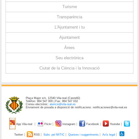
Turisme
Transparència
L'Ajuntament i tu
Ajuntament
Àrees
Seu electrònica
Ciutat de la Ciència i la Innovació
Plaça Major s/n. 12540 Vila-real (Castelló)
Telèfon: 964 547 000 | Fax: 964 547 032
Correu electrònic:
atencio@vila-real.es
Enviament de posada a disposició de notificacions: notificaciones@vila-real.es
App Vila-real
Flickr
Instagram
Facebook
Youtube
Twitter
RSS
Subv. pel MITIC
Queixes i suggeriments
Avís legal