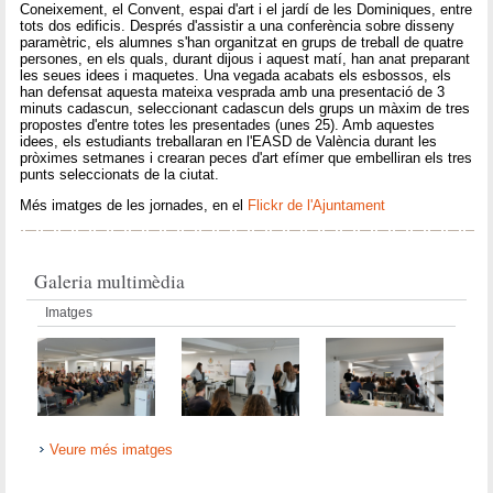
Coneixement, el Convent, espai d'art i el jardí de les Dominiques, entre
tots dos edificis. Després d'assistir a una conferència sobre disseny
paramètric, els alumnes s'han organitzat en grups de treball de quatre
persones, en els quals, durant dijous i aquest matí, han anat preparant
les seues idees i maquetes. Una vegada acabats els esbossos, els
han defensat aquesta mateixa vesprada amb una presentació de 3
minuts cadascun, seleccionant cadascun dels grups un màxim de tres
propostes d'entre totes les presentades (unes 25). Amb aquestes
idees, els estudiants treballaran en l'EASD de València durant les
pròximes setmanes i crearan peces d'art efímer que embelliran els tres
punts seleccionats de la ciutat.
Més imatges de les jornades, en el
Flickr de l'Ajuntament
Galeria multimèdia
Imatges
Veure més imatges