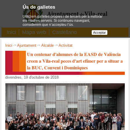
Ús de galletes
Utilitzem galletes pròpies i de tercers per a millorar
els nostres serveis. Si continueu navegant,
considerem que n’accepteu l’ús.
Inici
Mapa web
Castellano
Acceptar
Inici
->
Ajuntament
->
Alcalde
->
Activitat
Un centenar d'alumnes de la EASD de València
creen a Vila-real peces d'art efímer per a situar a
la BUC, Convent i Dominiques
divendres, 19 d'octubre de 2018