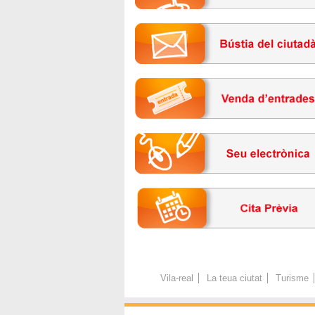
Vila-real
La teua ciutat
Turisme