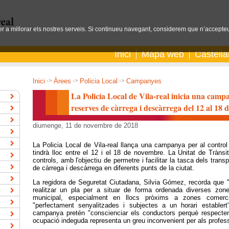
per a millorar els nostres serveis. Si continueu navegant, considerem que n’accepteu
Inici
Mapa web
Castell
Inici
->
Àrees
->
Policia Local
->
Campanyes
La Policia Local de Vila-real inicia una campa
reserves de càrrega i descàrrega del 12 al 18
diumenge, 11 de novembre de 2018
La Policia Local de Vila-real llança una campanya per al contro
tindrà lloc entre el 12 i el 18 de novembre. La Unitat de Trànsit
controls, amb l'objectiu de permetre i facilitar la tasca dels tran
de càrrega i descàrrega en diferents punts de la ciutat.
La regidora de Seguretat Ciutadana, Silvia Gómez, recorda que "p
realitzar un pla per a situar de forma ordenada diverses zon
municipal, especialment en llocs pròxims a zones comerc
"perfectament senyalitzades i subjectes a un horari establert
campanya pretén "conscienciar els conductors perquè respecten
ocupació indeguda representa un greu inconvenient per als profess