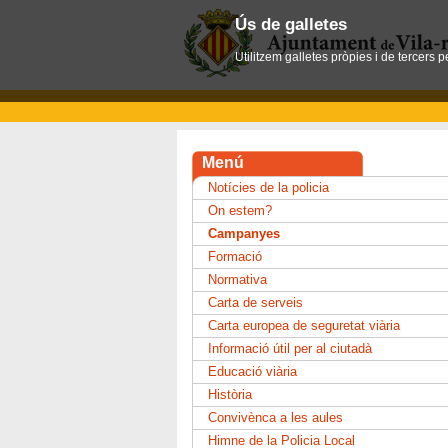
Ús de galletes
Utilitzem galletes pròpies i de tercers 
Menú
Notícies de la policia
On estem?
Campanyes
Formació
Normativa
Carta de serveis
Carta europea de seguretat viària
Informació útil per al ciutadà
Educació viària
Història
Convivènca a les aules
Himne de la Policia Local