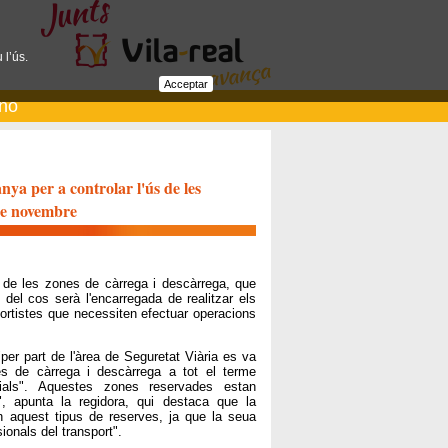
 l’ús.
Acceptar
ano
nya per a controlar l'ús de les
 de novembre
l de les zones de càrrega i descàrrega, que
 del cos serà l'encarregada de realitzar els
sportistes que necessiten efectuar operacions
er part de l'àrea de Seguretat Viària es va
es de càrrega i descàrrega a tot el terme
ials". Aquestes zones reservades estan
", apunta la regidora, qui destaca que la
 aquest tipus de reserves, ja que la seua
ionals del transport".