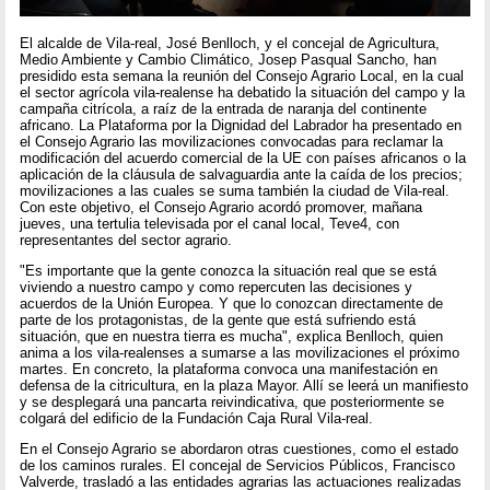
El alcalde de Vila-real, José Benlloch, y el concejal de Agricultura,
Medio Ambiente y Cambio Climático, Josep Pasqual Sancho, han
presidido esta semana la reunión del Consejo Agrario Local, en la cual
el sector agrícola vila-realense ha debatido la situación del campo y la
campaña citrícola, a raíz de la entrada de naranja del continente
africano. La Plataforma por la Dignidad del Labrador ha presentado en
el Consejo Agrario las movilizaciones convocadas para reclamar la
modificación del acuerdo comercial de la UE con países africanos o la
aplicación de la cláusula de salvaguardia ante la caída de los precios;
movilizaciones a las cuales se suma también la ciudad de Vila-real.
Con este objetivo, el Consejo Agrario acordó promover, mañana
jueves, una tertulia televisada por el canal local, Teve4, con
representantes del sector agrario.
"Es importante que la gente conozca la situación real que se está
viviendo a nuestro campo y como repercuten las decisiones y
acuerdos de la Unión Europea. Y que lo conozcan directamente de
parte de los protagonistas, de la gente que está sufriendo está
situación, que en nuestra tierra es mucha", explica Benlloch, quien
anima a los vila-realenses a sumarse a las movilizaciones el próximo
martes. En concreto, la plataforma convoca una manifestación en
defensa de la citricultura, en la plaza Mayor. Allí se leerá un manifiesto
y se desplegará una pancarta reivindicativa, que posteriormente se
colgará del edificio de la Fundación Caja Rural Vila-real.
En el Consejo Agrario se abordaron otras cuestiones, como el estado
de los caminos rurales. El concejal de Servicios Públicos, Francisco
Valverde, trasladó a las entidades agrarias las actuaciones realizadas