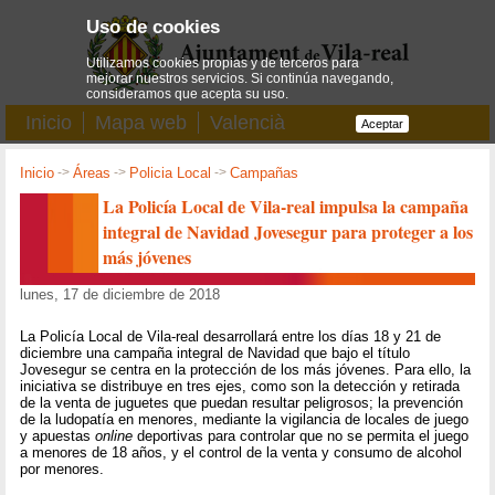
Uso de cookies
Utilizamos cookies propias y de terceros para
mejorar nuestros servicios. Si continúa navegando,
consideramos que acepta su uso.
Inicio
Mapa web
Valencià
Aceptar
Inicio
->
Áreas
->
Policia Local
->
Campañas
La Policía Local de Vila-real impulsa la campaña
integral de Navidad Jovesegur para proteger a los
más jóvenes
lunes, 17 de diciembre de 2018
La Policía Local de Vila-real desarrollará entre los días 18 y 21 de
diciembre una campaña integral de Navidad que bajo el título
Jovesegur se centra en la protección de los más jóvenes. Para ello, la
iniciativa se distribuye en tres ejes, como son la detección y retirada
de la venta de juguetes que puedan resultar peligrosos; la prevención
de la ludopatía en menores, mediante la vigilancia de locales de juego
y apuestas
online
deportivas para controlar que no se permita el juego
a menores de 18 años, y el control de la venta y consumo de alcohol
por menores.