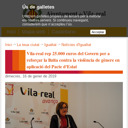
Ús de galletes
Utilitzem galletes pròpies i de tercers per a millorar
els nostres serveis. Si continueu navegant,
considerem que n’accepteu l’ús.
Inici
Mapa web
Castellano
Acceptar
Inici
->
La teua ciutat
->
Igualtat
->
Notícies d'Igualtat
Vila-real rep 25.000 euros del Govern per a
reforçar la lluita contra la violència de gènere en
aplicació del Pacte d'Estat
dimecres, 16 de gener de 2019