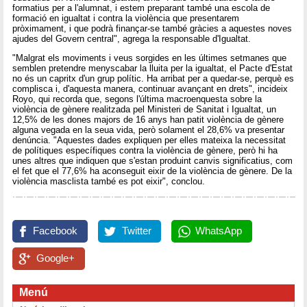
formatius per a l'alumnat, i estem preparant també una escola de
formació en igualtat i contra la violència que presentarem
pròximament, i que podrà finançar-se també gràcies a aquestes noves
ajudes del Govern central", agrega la responsable d'Igualtat.
"Malgrat els moviments i veus sorgides en les últimes setmanes que
semblen pretendre menyscabar la lluita per la igualtat, el Pacte d'Estat
no és un capritx d'un grup polític. Ha arribat per a quedar-se, perquè es
complisca i, d'aquesta manera, continuar avançant en drets", incideix
Royo, qui recorda que, segons l'última macroenquesta sobre la
violència de gènere realitzada pel Ministeri de Sanitat i Igualtat, un
12,5% de les dones majors de 16 anys han patit violència de gènere
alguna vegada en la seua vida, però solament el 28,6% va presentar
denúncia. "Aquestes dades expliquen per elles mateixa la necessitat
de polítiques específiques contra la violència de gènere, però hi ha
unes altres que indiquen que s'estan produint canvis significatius, com
el fet que el 77,6% ha aconseguit eixir de la violència de gènere. De la
violència masclista també es pot eixir", conclou.
Facebook
Twitter
WhatsApp
Google+
Menú