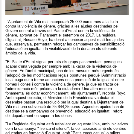
L'Ajuntament de Vila-real incorporarà 25.000 euros més a la lluita
contra la violència de gènere, gràcies a les ajudes destinades pel
Govern central a través del Pacte d'Estat contra la violència de
gènere, aprovat pel Parlament el setembre de 2017. La regidora
d'Igualtat, Rosario Royo, ha donat a conéixer aquest matí les ajudes
que, assenyala, permetran reforçar les campanyes de sensibilització,
l'educació en igualtat i la visibilització de la dona en els diferents
àmbits de la vida.
"El Pacte d'Estat signat per tots els grups parlamentaris persegueix
acabar d'una vegada per sempre amb la xacra de la violència de
gènere. En l'àmbit municipal, una de les mesures més urgents és
l'adopció de les modificacions legals oportunes perquè l'Administració
local puga dur a terme actuacions en la promoció de la igualtat entre
homes i dones i contra la violència de gènere, ja que es tracta de
l'administració més pròxima a la ciutadania. Una altra mesura
fonamental és dotar econòmicament els ajuntaments", recorda Royo.
Amb aquest objectiu, el Ministeri de la Presidència va dictar el
desembre passat una resolució per la qual destina a l'Ajuntament de
Vila-real una subvenció de 25.844,25 euros. Aquestes ajudes han de
destinar-se a campanyes de prevenció, educació en igualtat i reforç
del departament en suport a les dones.
"La Regidoria d'Igualtat està treballant en aquesta línia, amb iniciatives
com la campanya "Trenca el silenci", la col·laboració amb els centres
educatius en formació d'igualtat, amb "Patis coeducatius" o tallers