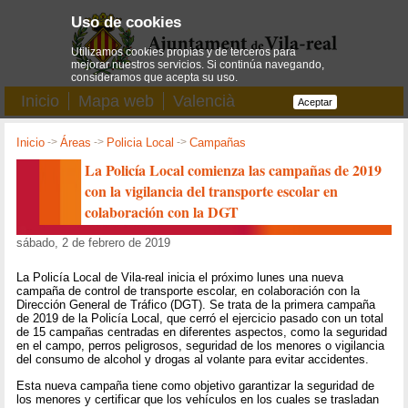
Uso de cookies
Utilizamos cookies propias y de terceros para
mejorar nuestros servicios. Si continúa navegando,
consideramos que acepta su uso.
Inicio
Mapa web
Valencià
Aceptar
Inicio
->
Áreas
->
Policia Local
->
Campañas
La Policía Local comienza las campañas de 2019
con la vigilancia del transporte escolar en
colaboración con la DGT
sábado, 2 de febrero de 2019
La Policía Local de Vila-real inicia el próximo lunes una nueva
campaña de control de transporte escolar, en colaboración con la
Dirección General de Tráfico (DGT). Se trata de la primera campaña
de 2019 de la Policía Local, que cerró el ejercicio pasado con un total
de 15 campañas centradas en diferentes aspectos, como la seguridad
en el campo, perros peligrosos, seguridad de los menores o vigilancia
del consumo de alcohol y drogas al volante para evitar accidentes.
Esta nueva campaña tiene como objetivo garantizar la seguridad de
los menores y certificar que los vehículos en los cuales se trasladan