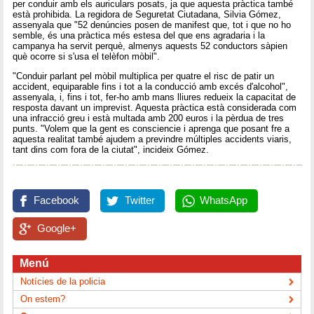
per conduir amb els auriculars posats, ja que aquesta pràctica també
està prohibida. La regidora de Seguretat Ciutadana, Silvia Gómez,
assenyala que "52 denúncies posen de manifest que, tot i que no ho
semble, és una pràctica més estesa del que ens agradaria i la
campanya ha servit perquè, almenys aquests 52 conductors sàpien
què ocorre si s'usa el telèfon mòbil".
"Conduir parlant pel mòbil multiplica per quatre el risc de patir un
accident, equiparable fins i tot a la conducció amb excés d'alcohol",
assenyala, i, fins i tot, fer-ho amb mans lliures redueix la capacitat de
resposta davant un imprevist. Aquesta pràctica està considerada com
una infracció greu i està multada amb 200 euros i la pèrdua de tres
punts. "Volem que la gent es consciencie i aprenga que posant fre a
aquesta realitat també ajudem a previndre múltiples accidents viaris,
tant dins com fora de la ciutat", incideix Gómez.
Facebook
Twitter
WhatsApp
Google+
Menú
Notícies de la policia
On estem?