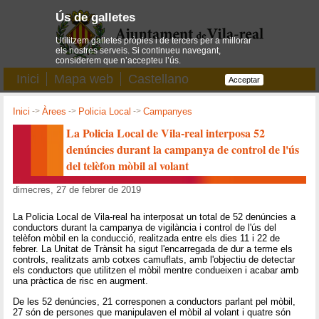
Ús de galletes
Utilitzem galletes pròpies i de tercers per a millorar
els nostres serveis. Si continueu navegant,
considerem que n’accepteu l’ús.
Inici
Mapa web
Castellano
Acceptar
Inici
->
Àrees
->
Policia Local
->
Campanyes
La Policia Local de Vila-real interposa 52
denúncies durant la campanya de control de l'ús
del telèfon mòbil al volant
dimecres, 27 de febrer de 2019
La Policia Local de Vila-real ha interposat un total de 52 denúncies a
conductors durant la campanya de vigilància i control de l'ús del
telèfon mòbil en la conducció, realitzada entre els dies 11 i 22 de
febrer. La Unitat de Trànsit ha sigut l'encarregada de dur a terme els
controls, realitzats amb cotxes camuflats, amb l'objectiu de detectar
els conductors que utilitzen el mòbil mentre condueixen i acabar amb
una pràctica de risc en augment.
De les 52 denúncies, 21 corresponen a conductors parlant pel mòbil,
27 són de persones que manipulaven el mòbil al volant i quatre són