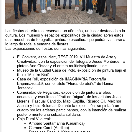
Las fiestas de Vila-real reservan, un año más, un lugar destacado a la
cultura. Los museos y espacios expositivos de la ciudad abren estos
días muestras de fotografía, pintura o escultura que podrán visitarse a
lo largo de toda la semana de fiestas.
Las exposiciones de fiestas son las siguientes:
El Convent, espai d'art, TEST 2019, VII Muestra de Arte y
Creatividad, con la exposición del fotógrafo Jesús Monterde, la
pintora Ana Císcar y el artista multidisciplinario Luce.
Museo de la Ciudad Casa de Polo, exposición de pintura bajo el
título "Mestre Biot".
Casa de l'oli, exposición de IMAGINÀRIA Fotografía
Enprimavera19, con el título "Flores de otoño" de Hanna
Jarzabek.
Comunidad de Regantes, exposición de pintura al óleo,
acuarelas y esculturas "Fruit de l'aigua", de los artistas Juan
Llorens, Pascual Cándido, Mapi Capilla, Ricardo Gil, Melchor
Zapata y Luis Bolumar. Durante la exposición, se pintará un
cuadro por los artistas participantes, con la intención de realizar
posteriormente una subasta solidaria.
Caja Rural Vila-real:
Amparo Santamarina (Cerámica)
Carmen Carot (Acrílico)