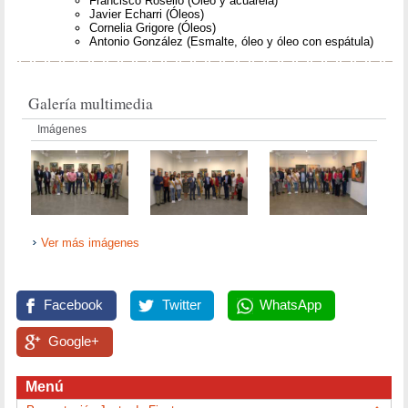
Francisco Roselló (Óleo y acuarela)
Javier Echarri (Óleos)
Cornelia Grigore (Óleos)
Antonio González (Esmalte, óleo y óleo con espátula)
Galería multimedia
Imágenes
Ver más imágenes
Facebook
Twitter
WhatsApp
Google+
Menú