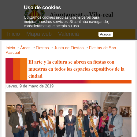
Uso de cookies
Utilizamos cookies propias y de terceros para
mejorar nuestros servicios. Si continúa navegando,
consideramos que acepta su uso.
Inicio
Mapa web
Valencià
Aceptar
Inicio
->
Áreas
->
Fiestas
->
Junta de Fiestas
->
Fiestas de San
Pascual
El arte y la cultura se abren en fiestas con
muestras en todos los espacios expositivos de la
ciudad
jueves, 9 de mayo de 2019