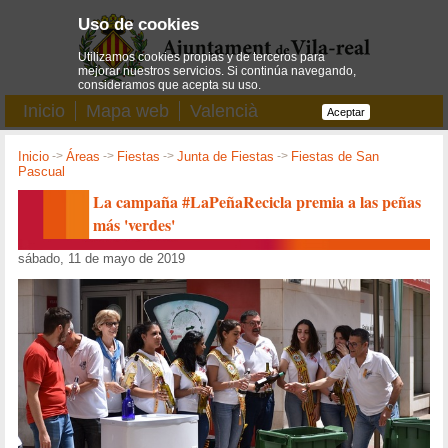
Uso de cookies
Utilizamos cookies propias y de terceros para
mejorar nuestros servicios. Si continúa navegando,
consideramos que acepta su uso.
Inicio
Mapa web
Valencià
Aceptar
Inicio
->
Áreas
->
Fiestas
->
Junta de Fiestas
->
Fiestas de San
Pascual
La campaña #LaPeñaRecicla premia a las peñas
más 'verdes'
sábado, 11 de mayo de 2019