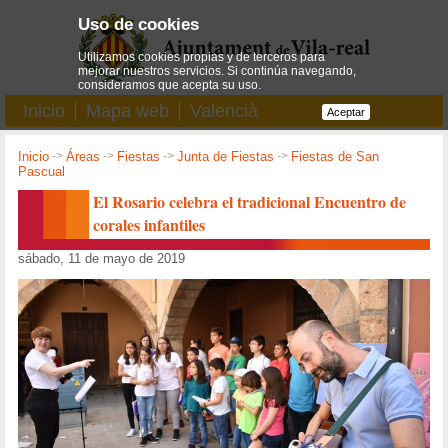
Uso de cookies
Utilizamos cookies propias y de terceros para
mejorar nuestros servicios. Si continúa navegando,
consideramos que acepta su uso.
Inicio
Mapa web
Valencià
Aceptar
Inicio
->
Áreas
->
Fiestas
->
Junta de Fiestas
->
Fiestas de San
Pascual
El Rosario celebra el tradicional Encuentro de
corales infantiles
sábado, 11 de mayo de 2019