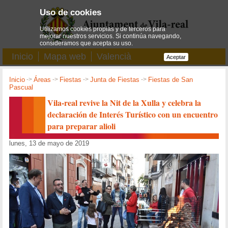
Uso de cookies
Utilizamos cookies propias y de terceros para
mejorar nuestros servicios. Si continúa navegando,
consideramos que acepta su uso.
Inicio
Mapa web
Valencià
Aceptar
Inicio
->
Áreas
->
Fiestas
->
Junta de Fiestas
->
Fiestas de San
Pascual
Vila-real revive la Nit de la Xulla y celebra la
declaración de Interés Turístico con un encuentro
para preparar alioli
lunes, 13 de mayo de 2019