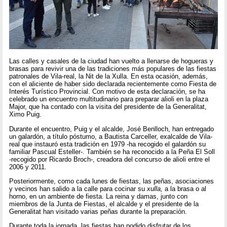
Las calles y casales de la ciudad han vuelto a llenarse de hogueras y
brasas para revivir una de las tradiciones más populares de las fiestas
patronales de Vila-real, la Nit de la Xulla. En esta ocasión, además,
con el aliciente de haber sido declarada recientemente como Fiesta de
Interés Turístico Provincial. Con motivo de esta declaración, se ha
celebrado un encuentro multitudinario para preparar alioli en la plaza
Major, que ha contado con la visita del presidente de la Generalitat,
Ximo Puig.
Durante el encuentro, Puig y el alcalde, José Benlloch, han entregado
un galardón, a título póstumo, a Bautista Carceller, exalcalde de Vila-
real que instauró esta tradición en 1979 -ha recogido el galardón su
familiar Pascual Esteller-. También se ha reconocido a la Peña El Soll
-recogido por Ricardo Broch-, creadora del concurso de alioli entre el
2006 y 2011.
Posteriormente, como cada lunes de fiestas, las peñas, asociaciones
y vecinos han salido a la calle para cocinar su
xulla,
a la brasa o al
horno, en un ambiente de fiesta. La reina y damas, junto con
miembros de la Junta de Fiestas, el alcalde y el presidente de la
Generalitat han visitado varias peñas durante la preparación.
Durante toda la jornada, las fiestas han podido disfrutar de los