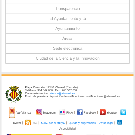
Transparencia
El Ayuntamiento y tú
Ayuntamiento
Áreas
Sede electrónica
Ciudad de la Ciencia y la Innovación
Plaça Major s/n. 12540 Vila-real (Castelló)
Teléfono: 964 547 000 | Fax: 964 547 032
Correo electrónico:
atencio@vila-real.es
Envío de puesta a disposición de notificaciones: notificaciones@vila-real.es
App Vila-real
Instagram
Flickr
Facebook
Youtube
Twitter
RSS
Subv. por el MITyC
Quejas y sugerencias
Aviso legal
Accesibilidad