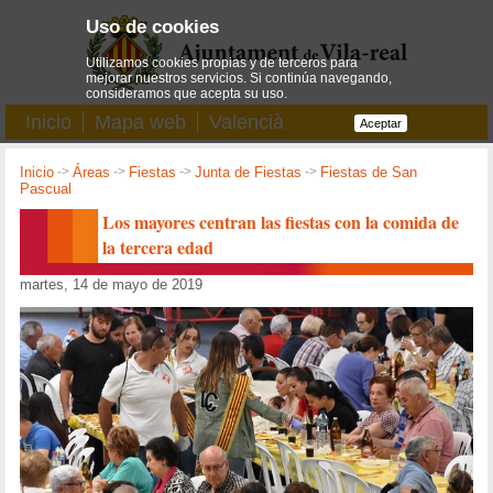
Uso de cookies
Utilizamos cookies propias y de terceros para
mejorar nuestros servicios. Si continúa navegando,
consideramos que acepta su uso.
Inicio
Mapa web
Valencià
Aceptar
Inicio
->
Áreas
->
Fiestas
->
Junta de Fiestas
->
Fiestas de San
Pascual
Los mayores centran las fiestas con la comida de
la tercera edad
martes, 14 de mayo de 2019