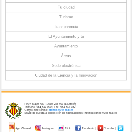
Tu ciudad
Turismo
Transparencia
El Ayuntamiento y tú
Ayuntamiento
Áreas
Sede electrónica
Ciudad de la Ciencia y la Innovación
Plaça Major s/n. 12540 Vila-real (Castelló)
Teléfono: 964 547 000 | Fax: 964 547 032
Correo electrónico:
atencio@vila-real.es
Envío de puesta a disposición de notificaciones: notificaciones@vila-real.es
App Vila-real
Instagram
Flickr
Facebook
Youtube