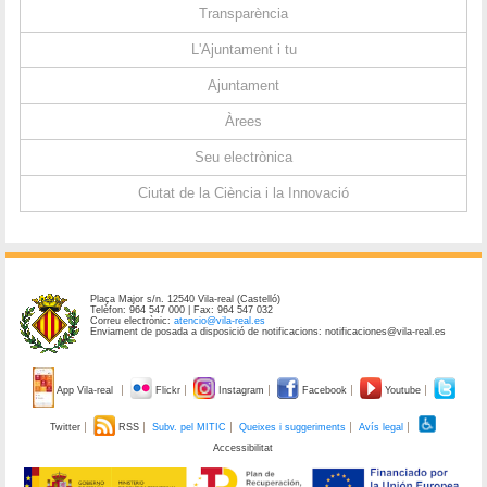
Transparència
L'Ajuntament i tu
Ajuntament
Àrees
Seu electrònica
Ciutat de la Ciència i la Innovació
Plaça Major s/n. 12540 Vila-real (Castelló)
Telèfon: 964 547 000 | Fax: 964 547 032
Correu electrònic:
atencio@vila-real.es
Enviament de posada a disposició de notificacions: notificaciones@vila-real.es
App Vila-real
Flickr
Instagram
Facebook
Youtube
Twitter
RSS
Subv. pel MITIC
Queixes i suggeriments
Avís legal
Accessibilitat