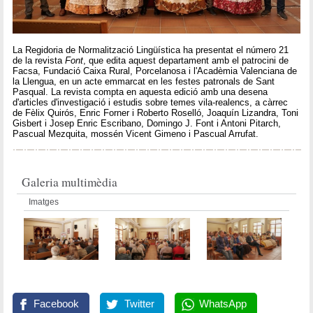
La Regidoria de Normalització Lingüística ha presentat el número 21
de la revista
Font
, que edita aquest departament amb el patrocini de
Facsa, Fundació Caixa Rural, Porcelanosa i l'Acadèmia Valenciana de
la Llengua, en un acte emmarcat en les festes patronals de Sant
Pasqual. La revista compta en aquesta edició amb una desena
d'articles d'investigació i estudis sobre temes vila-realencs, a càrrec
de Fèlix Quirós, Enric Forner i Roberto Roselló, Joaquín Lizandra, Toni
Gisbert i Josep Enric Escribano, Domingo J. Font i Antoni Pitarch,
Pascual Mezquita, mossén Vicent Gimeno i Pascual Arrufat.
Galeria multimèdia
Imatges
Facebook
Twitter
WhatsApp