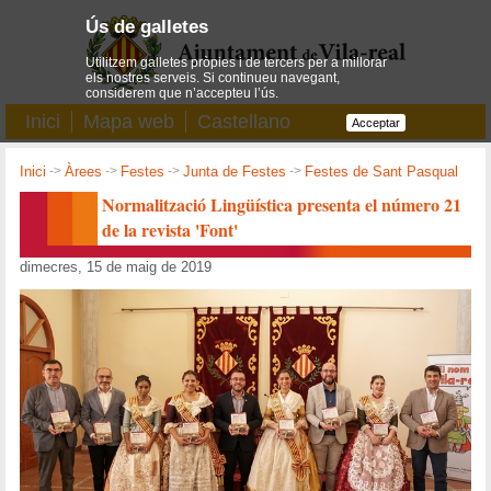
Ús de galletes
Utilitzem galletes pròpies i de tercers per a millorar
els nostres serveis. Si continueu navegant,
considerem que n’accepteu l’ús.
Inici
Mapa web
Castellano
Acceptar
Inici
->
Àrees
->
Festes
->
Junta de Festes
->
Festes de Sant Pasqual
Normalització Lingüística presenta el número 21
de la revista 'Font'
dimecres, 15 de maig de 2019