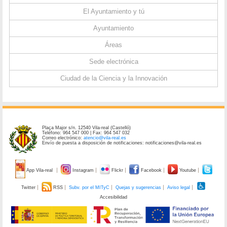
El Ayuntamiento y tú
Ayuntamiento
Áreas
Sede electrónica
Ciudad de la Ciencia y la Innovación
Plaça Major s/n. 12540 Vila-real (Castelló)
Teléfono: 964 547 000 | Fax: 964 547 032
Correo electrónico:
atencio@vila-real.es
Envío de puesta a disposición de notificaciones: notificaciones@vila-real.es
App Vila-real
Instagram
Flickr
Facebook
Youtube
Twitter
RSS
Subv. por el MITyC
Quejas y sugerencias
Aviso legal
Accesibilidad