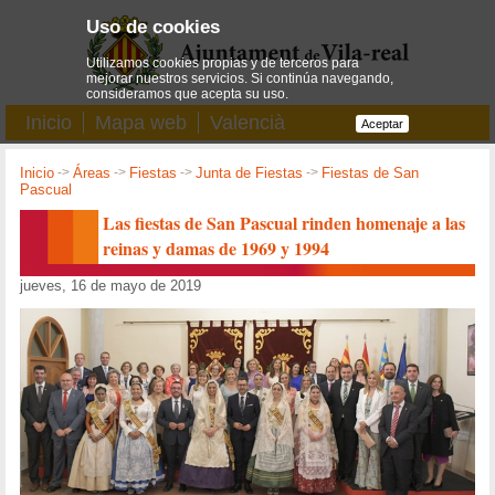
Uso de cookies
Utilizamos cookies propias y de terceros para
mejorar nuestros servicios. Si continúa navegando,
consideramos que acepta su uso.
Inicio
Mapa web
Valencià
Aceptar
Inicio
->
Áreas
->
Fiestas
->
Junta de Fiestas
->
Fiestas de San
Pascual
Las fiestas de San Pascual rinden homenaje a las
reinas y damas de 1969 y 1994
jueves, 16 de mayo de 2019