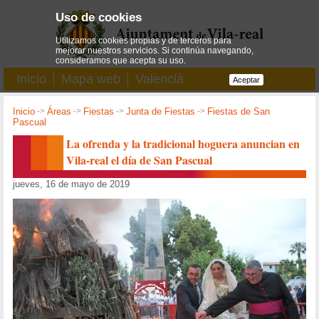
Uso de cookies
Utilizamos cookies propias y de terceros para
mejorar nuestros servicios. Si continúa navegando,
consideramos que acepta su uso.
Inicio
Mapa web
Valencià
Aceptar
Inicio
->
Áreas
->
Fiestas
->
Junta de Fiestas
->
Fiestas de San
Pascual
La ofrenda y la tradicional hoguera anuncian en
Vila-real el día de San Pascual
jueves, 16 de mayo de 2019