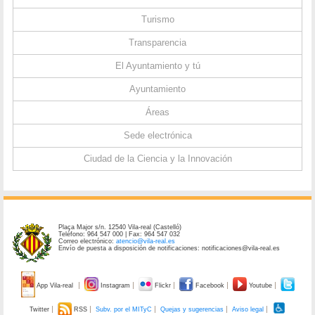
Turismo
Transparencia
El Ayuntamiento y tú
Ayuntamiento
Áreas
Sede electrónica
Ciudad de la Ciencia y la Innovación
Plaça Major s/n. 12540 Vila-real (Castelló)
Teléfono: 964 547 000 | Fax: 964 547 032
Correo electrónico:
atencio@vila-real.es
Envío de puesta a disposición de notificaciones: notificaciones@vila-real.es
App Vila-real
Instagram
Flickr
Facebook
Youtube
Twitter
RSS
Subv. por el MITyC
Quejas y sugerencias
Aviso legal