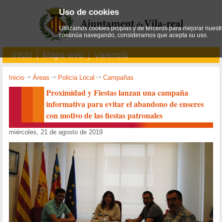
Uso de cookies
Utilizamos cookies propias y de terceros para mejorar nuestro
continúa navegando, consideramos que acepta su uso.
Inicio
Mapa web
Valencià
Inicio
->
Áreas
->
Policia Local
->
Campañas
Proximidad y Fiestas lanzan una campaña
informativa para evitar el abandono de enseres
con motivo de las fiestas patronales
miércoles, 21 de agosto de 2019