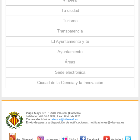
Vila-real
Tu ciudad
Turismo
Transparencia
El Ayuntamiento y tú
Ayuntamiento
Áreas
Sede electrónica
Ciudad de la Ciencia y la Innovación
Plaça Major s/n. 12540 Vila-real (Castelló)
Teléfono: 964 547 000 | Fax: 964 547 032
Correo electrónico:
atencio@vila-real.es
Envío de puesta a disposición de notificaciones: notificaciones@vila-real.es
App Vila-real
Instagram
Flickr
Facebook
Youtube