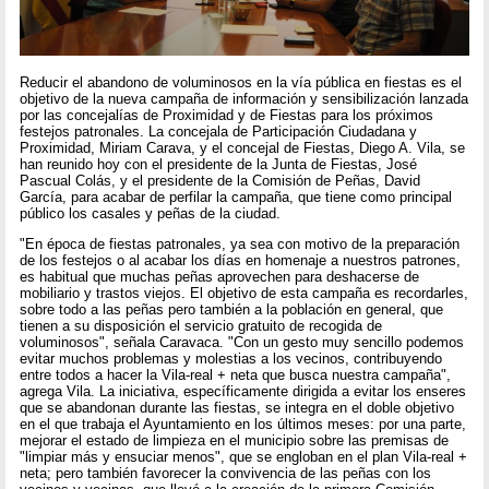
Reducir el abandono de voluminosos en la vía pública en fiestas es el
objetivo de la nueva campaña de información y sensibilización lanzada
por las concejalías de Proximidad y de Fiestas para los próximos
festejos patronales. La concejala de Participación Ciudadana y
Proximidad, Miriam Carava, y el concejal de Fiestas, Diego A. Vila, se
han reunido hoy con el presidente de la Junta de Fiestas, José
Pascual Colás, y el presidente de la Comisión de Peñas, David
García, para acabar de perfilar la campaña, que tiene como principal
público los casales y peñas de la ciudad.
"En época de fiestas patronales, ya sea con motivo de la preparación
de los festejos o al acabar los días en homenaje a nuestros patrones,
es habitual que muchas peñas aprovechen para deshacerse de
mobiliario y trastos viejos. El objetivo de esta campaña es recordarles,
sobre todo a las peñas pero también a la población en general, que
tienen a su disposición el servicio gratuito de recogida de
voluminosos", señala Caravaca. "Con un gesto muy sencillo podemos
evitar muchos problemas y molestias a los vecinos, contribuyendo
entre todos a hacer la Vila-real + neta que busca nuestra campaña",
agrega Vila. La iniciativa, específicamente dirigida a evitar los enseres
que se abandonan durante las fiestas, se integra en el doble objetivo
en el que trabaja el Ayuntamiento en los últimos meses: por una parte,
mejorar el estado de limpieza en el municipio sobre las premisas de
"limpiar más y ensuciar menos", que se engloban en el plan Vila-real +
neta; pero también favorecer la convivencia de las peñas con los